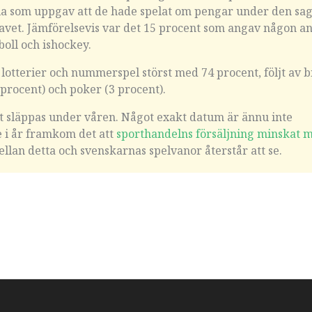
 alla som uppgav att de hade spelat om pengar under den sa
ravet. Jämförelsevis var det 15 procent som angav någon a
boll och ishockey.
 lotterier och nummerspel störst med 74 procent, följt av 
 procent) och poker (3 procent).
t släppas under våren. Något exakt datum är ännu inte
 i år framkom det att
sporthandelns försäljning minskat m
llan detta och svenskarnas spelvanor återstår att se.