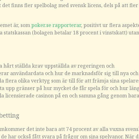
det finns fler spelbolag med svensk licens, dels på att fler
stemet är, som
poker.se rapporterar
, positivt ur flera aspekt
ska statskassan (bolagen betalar 18 procent i vinstskatt) uta
ra hårt ställda krav uppställda av regeringen och
erar användardata och hur de marknadsför sig till nya och
flera olika verktyg som är till för att främja sina spelare
ta upp gränser på hur mycket de får spela för och hur län
alla licensierade casinon på en och samma gång genom bar
betting
ramkommer det inte bara att 74 procent av alla vuxna sven
e har också fått svara på frågor om sina spelvanor. När d