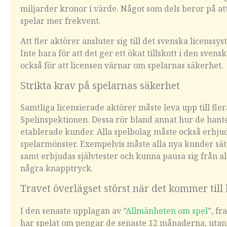
miljarder kronor i värde. Något som dels beror på att 
spelar mer frekvent.
Att fler aktörer ansluter sig till det svenska licenssy
Inte bara för att det ger ett ökat tillskott i den sven
också för att licensen värnar om spelarnas säkerhet.
Strikta krav på spelarnas säkerhet
Samtliga licensierade aktörer måste leva upp till fle
Spelinspektionen. Dessa rör bland annat hur de hant
etablerade kunder. Alla spelbolag måste också erbjuda 
spelarmönster. Exempelvis måste alla nya kunder sät
samt erbjudas självtester och kunna pausa sig från 
några knapptryck.
Travet överlägset störst när det kommer till 
I den senaste upplagan av ”
Allmänheten om spel
”, f
har spelat om pengar de senaste 12 månaderna, utan d