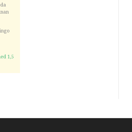
gda
nnan
bingo
ed 1,5