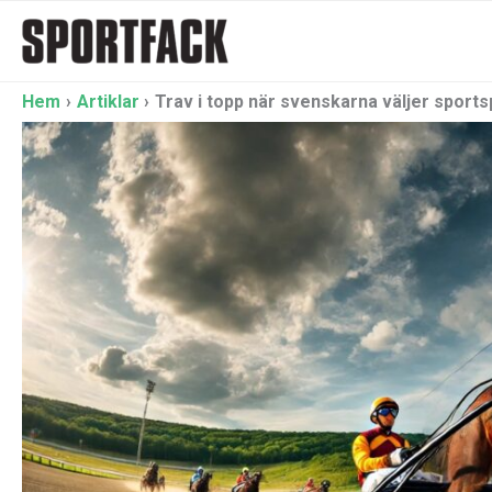
Hoppa
till
innehåll
Hem
Artiklar
Trav i topp när svenskarna väljer sports