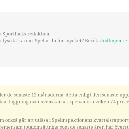
ån Sportfacks redaktion.
ka fysiskt kasino. Spelar du för mycket? Besök
stödlinjen.se.
er de senaste 12 månaderna, detta enligt den senaste upp
 kartläggning över svenskarnas spelvanor i vilken 74 proc
.
 också går att utläsa i Spelinspektionens kvartalsrapport
 gemensam totalomsättning som de senaste åren har översti