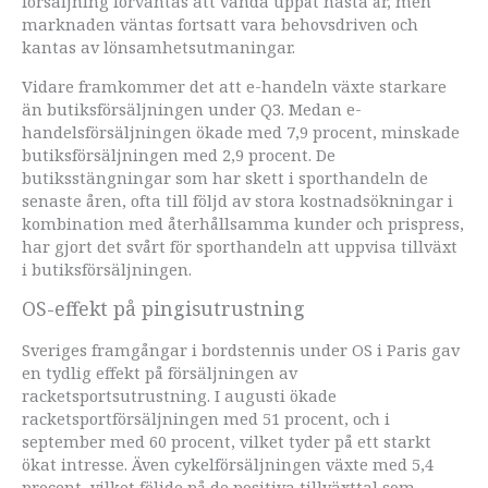
försäljning förväntas att vända uppåt nästa år, men
marknaden väntas fortsatt vara behovsdriven och
kantas av lönsamhetsutmaningar.
Vidare framkommer det att e-handeln växte starkare
än butiksförsäljningen under Q3. Medan e-
handelsförsäljningen ökade med 7,9 procent, minskade
butiksförsäljningen med 2,9 procent. De
butiksstängningar som har skett i sporthandeln de
senaste åren, ofta till följd av stora kostnadsökningar i
kombination med återhållsamma kunder och prispress,
har gjort det svårt för sporthandeln att uppvisa tillväxt
i butiksförsäljningen.
OS-effekt på pingisutrustning
Sveriges framgångar i bordstennis under OS i Paris gav
en tydlig effekt på försäljningen av
racketsportsutrustning. I augusti ökade
racketsportförsäljningen med 51 procent, och i
september med 60 procent, vilket tyder på ett starkt
ökat intresse. Även cykelförsäljningen växte med 5,4
procent, vilket följde på de positiva tillväxttal som