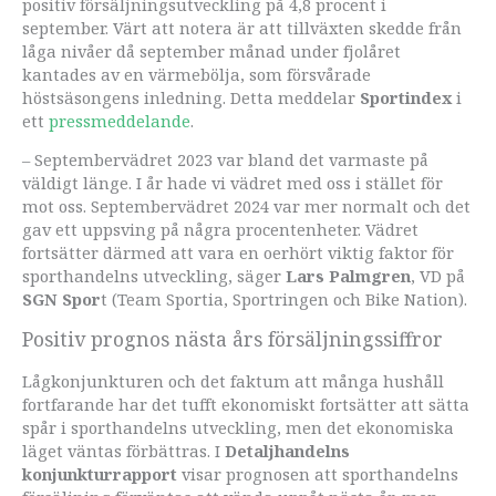
positiv försäljningsutveckling på 4,8 procent i
september. Värt att notera är att tillväxten skedde från
låga nivåer då september månad under fjolåret
kantades av en värmebölja, som försvårade
höstsäsongens inledning. Detta meddelar
Sportindex
i
ett
pressmeddelande
.
– Septembervädret 2023 var bland det varmaste på
väldigt länge. I år hade vi vädret med oss i stället för
mot oss. Septembervädret 2024 var mer normalt och det
gav ett uppsving på några procentenheter. Vädret
fortsätter därmed att vara en oerhört viktig faktor för
sporthandelns utveckling, säger
Lars Palmgren
, VD på
SGN Spor
t (Team Sportia, Sportringen och Bike Nation).
Positiv prognos nästa års försäljningssiffror
Lågkonjunkturen och det faktum att många hushåll
fortfarande har det tufft ekonomiskt fortsätter att sätta
spår i sporthandelns utveckling, men det ekonomiska
läget väntas förbättras. I
Detaljhandelns
konjunkturrapport
visar prognosen att sporthandelns