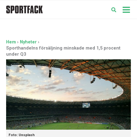
Hoppa
till
Mai
innehåll
Men
Hem
Nyheter
Sporthandelns försäljning minskade med 1,5 procent
under Q3
Foto: Unsplash