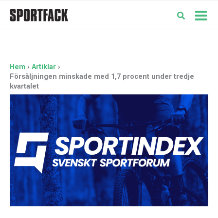
Hoppa
till
Mai
innehåll
Men
Hem
Artiklar
Försäljningen minskade med 1,7 procent under tredje
kvartalet