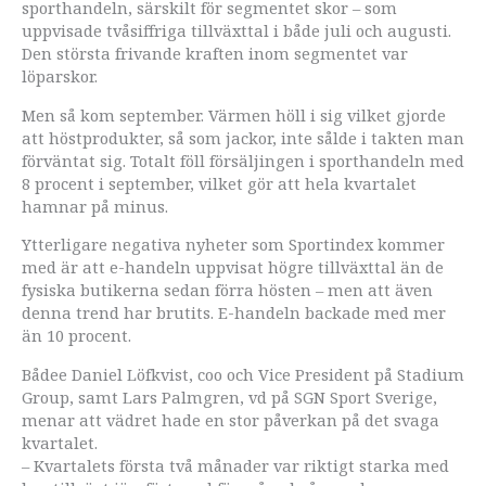
sporthandeln, särskilt för segmentet skor – som
uppvisade tvåsiffriga tillväxttal i både juli och augusti.
Den största frivande kraften inom segmentet var
löparskor.
Men så kom september. Värmen höll i sig vilket gjorde
att höstprodukter, så som jackor, inte sålde i takten man
förväntat sig. Totalt föll försäljingen i sporthandeln med
8 procent i september, vilket gör att hela kvartalet
hamnar på minus.
Ytterligare negativa nyheter som Sportindex kommer
med är att e-handeln uppvisat högre tillväxttal än de
fysiska butikerna sedan förra hösten – men att även
denna trend har brutits. E-handeln backade med mer
än 10 procent.
Bådee Daniel Löfkvist, coo och Vice President på Stadium
Group, samt Lars Palmgren, vd på SGN Sport Sverige,
menar att vädret hade en stor påverkan på det svaga
kvartalet.
– Kvartalets första två månader var riktigt starka med