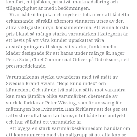
komfort, miljöfokus, prisnivå, marknadsföring och
tillgänglighet är med i bedömningen.
– Vi är både ödmjuka och mycket stolta över att få detta
erkännande, särskilt eftersom vinnaren utses av den
allra viktigaste juryn: konsumenterna. Att vinna första
pris bland så många starka varumärken i kategorin är
ett bevis på att våra kunder uppskattar våra
ansträngningar att skapa slitstarka, funktionella
kläder designade för att bäras under många år, säger
Petra Sabo, Chief Commercial Officer på Didriksons, i ett
pressmeddelande.
Varumärkenas styrka utvärderas med två mått av
Swedish Brand Awars. ”Nöjd kund index” och
kännedom. Och när de två måtten sätts mot varandra
kan man jämföra olika varumärken oberoende av
storlek, förklarar Peter Wissing, som är ansvarig för
mätningen hos Evimetrix. Han förklarar att det ger ett
rättvist resultat som tar hänsyn till både hur omtyckt
och hur välkänt ett varumärke är.
– Att bygga en stark varumärkeskännedom handlar om
att kommunicera med sin målgrupp så att alla kan se