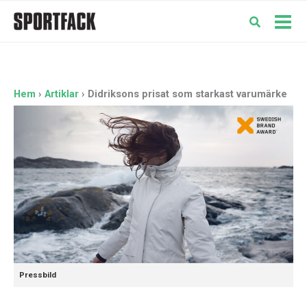
Hoppa
till
Mai
innehåll
Men
Hem
Artiklar
Didriksons prisat som starkast varumärke
Pressbild