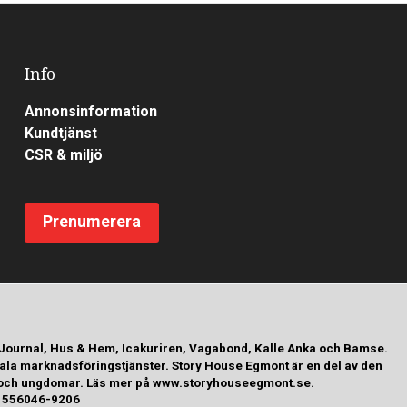
Info
Annonsinformation
Kundtjänst
CSR & miljö
Prenumerera
 Journal, Hus & Hem, Icakuriren, Vagabond, Kalle Anka och Bamse.
tala marknadsföringstjänster. Story House Egmont är en del av den
arn och ungdomar. Läs mer på www.storyhouseegmont.se.
r: 556046-9206