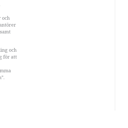
h
r och
antörer
nsamt
ling och
 för att
samma
n”.