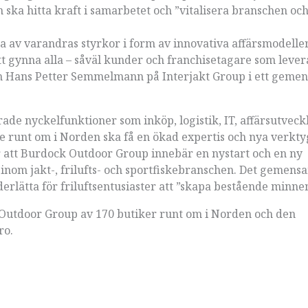
 ska hitta kraft i samarbetet och ”vitalisera branschen oc
a av varandras styrkor i form av innovativa affärsmodelle
 gynna alla – såväl kunder och franchisetagare som lever
och Hans Petter Semmelmann på Interjakt Group i ett geme
e nyckelfunktioner som inköp, logistik, IT, affärsutveck
 runt om i Norden ska få en ökad expertis och nya verktyg
r att Burdock Outdoor Group innebär en nystart och en ny
 inom jakt-, frilufts- och sportfiskebranschen. Det gemen
derlätta för friluftsentusiaster att ”skapa bestående minne
Outdoor Group av 170 butiker runt om i Norden och den
ro.