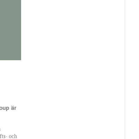
oup är
a
fts- och