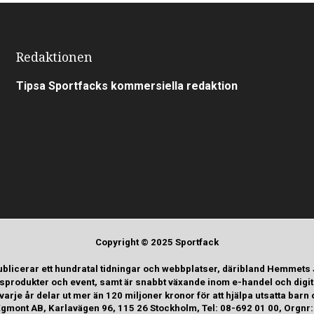
Redaktionen
Tipsa Sportfacks kommersiella redaktion
Copyright © 2025 Sportfack
ublicerar ett hundratal tidningar och webbplatser, däribland Hemmets
tsprodukter och event, samt är snabbt växande inom e-handel och digi
rje år delar ut mer än 120 miljoner kronor för att hjälpa utsatta b
gmont AB, Karlavägen 96, 115 26 Stockholm, Tel: 08-692 01 00, Orgn