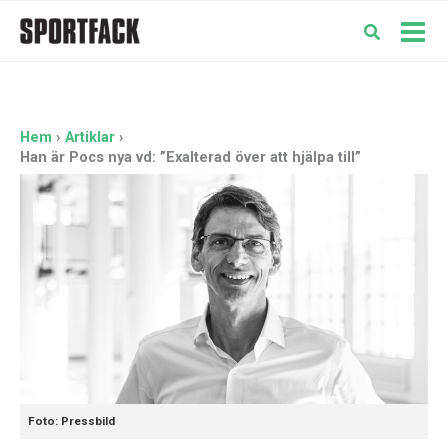
Hoppa
till
Mai
innehåll
Men
Hem
Artiklar
Han är Pocs nya vd: ”Exalterad över att hjälpa till”
Foto: Pressbild