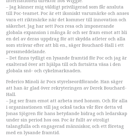
internationell direktör hos Wiggle.
– Jag känner mig väldigt priviligerad som får ansluta
till Poc-teamet. Poc är ett ikoniskt varumärke och anses
vara ett riktmärke när det kommer till innovation och
säkerhet. Jag har sett Pocs resa och imponerande
globala expansion i många år och ser fram emot att bli
en del av deras uppdrag för att skydda atleter och alla
som strävar efter att bli en., säger Bouchard-Hall i ett
pressmeddelande.
– Det finns tydligt en lysande framtid för Poc och jag är
exalterad över att hjälpa till och fortsätta väsa i den
globala snö- och cykelmarknaden.
Federico Minoli är Pocs styrelseordförande. Han säger
att han är glad över rekryteringen av Derek Bouchard-
Hall.
– Jag ser fram emot att arbeta med honom. Och för alla
i organisationen vill jag också tacka vår före detta vd
Jonas Sjögren för hans betydande bidrag och ledarskap
under sin period hos oss. Poc är fullt av otroligt
talangfulla och engagerad människor, och ett företag
med en lysande framtid.