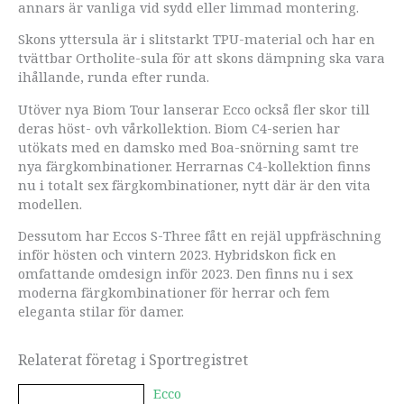
annars är vanliga vid sydd eller limmad montering.
Skons yttersula är i slitstarkt TPU-material och har en
tvättbar Ortholite-sula för att skons dämpning ska vara
ihållande, runda efter runda.
Utöver nya Biom Tour lanserar Ecco också fler skor till
deras höst- ovh vårkollektion. Biom C4-serien har
utökats med en damsko med Boa-snörning samt tre
nya färgkombinationer. Herrarnas C4-kollektion finns
nu i totalt sex färgkombinationer, nytt där är den vita
modellen.
Dessutom har Eccos S-Three fått en rejäl uppfräschning
inför hösten och vintern 2023. Hybridskon fick en
omfattande omdesign inför 2023. Den finns nu i sex
moderna färgkombinationer för herrar och fem
eleganta stilar för damer.
Relaterat företag i Sportregistret
Ecco