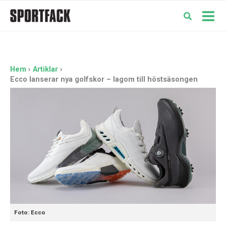
Hoppa
till
Mai
innehåll
Men
Hem
Artiklar
Ecco lanserar nya golfskor – lagom till höstsäsongen
Foto: Ecco