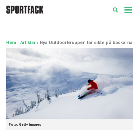
Hoppa
till
Mai
innehåll
Men
Hem
Artiklar
Nya OutdoorGruppen tar sikte på backarna
Foto: Getty Images