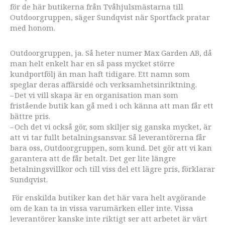
för de här butikerna från Tvåhjulsmästarna till
Outdoorgruppen, säger Sundqvist när Sportfack pratar
med honom.
Outdoorgruppen, ja. Så heter numer Max Garden AB, då
man helt enkelt har en så pass mycket större
kundportfölj än man haft tidigare. Ett namn som
speglar deras affärsidé och verksamhets­inriktning.
– Det vi vill skapa är en organisation man som
fristående butik kan gå med i och känna att man får ett
bättre pris.
– Och det vi också gör, som skiljer sig ganska mycket, är
att vi tar fullt betalningsansvar. Så leverantörerna får
bara oss, Outdoorgruppen, som kund. Det gör att vi kan
garantera att de får betalt. Det ger lite längre
betalningsvillkor och till viss del ett lägre pris, förklarar
Sundqvist.
För enskilda butiker kan det här vara helt avgörande
om de kan ta in vissa varumärken eller inte. Vissa
leverantörer kanske inte riktigt ser att arbetet är värt