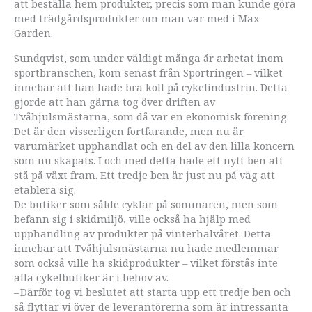
att beställa hem produkter, precis som man kunde göra
med trädgårdsprodukter om man var med i Max
Garden.
Sundqvist, som under väldigt många år arbetat inom
sportbranschen, kom senast från Sportringen – vilket
innebar att han hade bra koll på cykelindustrin. Detta
gjorde att han gärna tog över driften av
Tvåhjulsmästarna, som då var en ekonomisk förening.
Det är den visserligen fortfarande, men nu är
varumärket upphandlat och en del av den lilla koncern
som nu skapats. I och med detta hade ett nytt ben att
stå på växt fram. Ett tredje ben är just nu på väg att
etablera sig.
De butiker som sålde cyklar på sommaren, men som
befann sig i skidmiljö, ville också ha hjälp med
upphandling av produkter på vinterhalvåret. Detta
innebar att Tvåhjulsmästarna nu hade medlemmar
som också ville ha skid­produkter – vilket förstås inte
alla cykelbutiker är i behov av.
– Därför tog vi beslutet att starta upp ett tredje ben och
så flyttar vi över de leverantörerna som är intressanta