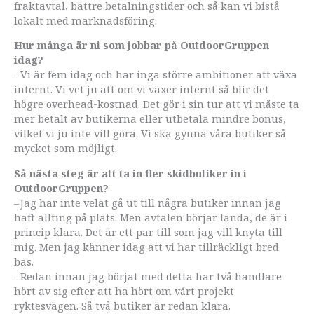
fraktavtal, bättre betalningstider och så kan vi bistå
lokalt med marknadsföring.
Hur många är ni som jobbar på Outdoor­Gruppen
idag?
– Vi är fem idag och har inga större ambitioner att växa
internt. Vi vet ju att om vi växer internt så blir det
högre overhead-kostnad. Det gör i sin tur att vi måste ta
mer betalt av butikerna eller utbetala mindre bonus,
vilket vi ju inte vill göra. Vi ska gynna våra butiker så
mycket som möjligt.
Så nästa steg är att ta in fler skidbutiker in i
OutdoorGruppen?
– Jag har inte velat gå ut till några butiker innan jag
haft allting på plats. Men avtalen börjar landa, de är i
princip klara. Det är ett par till som jag vill knyta till
mig. Men jag känner idag att vi har tillräckligt bred
bas.
– Redan innan jag börjat med detta har två handlare
hört av sig efter att ha hört om vårt projekt
ryktesvägen. Så två butiker är redan klara.