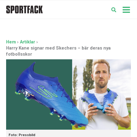
Hoppa
till
Mai
innehåll
Men
Hem
Artiklar
Harry Kane signar med Skechers – bär deras nya
fotbollsskor
Foto: Pressbild