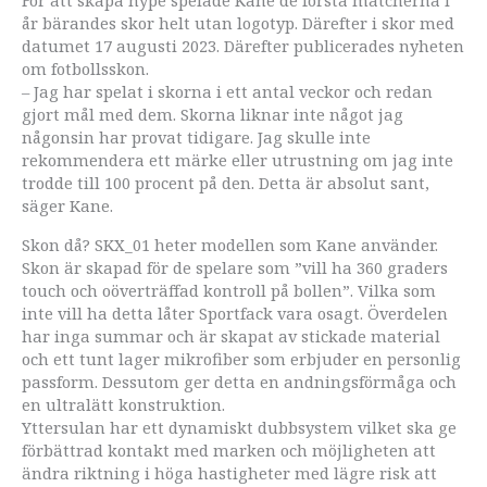
För att skapa hype spelade Kane de första matcherna i
år bärandes skor helt utan logotyp. Därefter i skor med
datumet 17 augusti 2023. Därefter publicerades nyheten
om fotbollsskon.
– Jag har spelat i skorna i ett antal veckor och redan
gjort mål med dem. Skorna liknar inte något jag
någonsin har provat tidigare. Jag skulle inte
rekommendera ett märke eller utrustning om jag inte
trodde till 100 procent på den. Detta är absolut sant,
säger Kane.
Skon då? SKX_01 heter modellen som Kane använder.
Skon är skapad för de spelare som ”vill ha 360 graders
touch och oöverträffad kontroll på bollen”. Vilka som
inte vill ha detta låter Sportfack vara osagt. Överdelen
har inga summar och är skapat av stickade material
och ett tunt lager mikrofiber som erbjuder en personlig
passform. Dessutom ger detta en andningsförmåga och
en ultralätt konstruktion.
Yttersulan har ett dynamiskt dubbsystem vilket ska ge
förbättrad kontakt med marken och möjligheten att
ändra riktning i höga hastigheter med lägre risk att