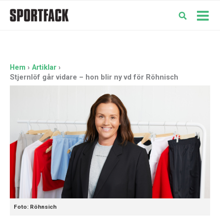
Hoppa
till
Mai
innehåll
Men
Hem
Artiklar
Stjernlöf går vidare – hon blir ny vd för Röhnisch
Foto: Röhnsich