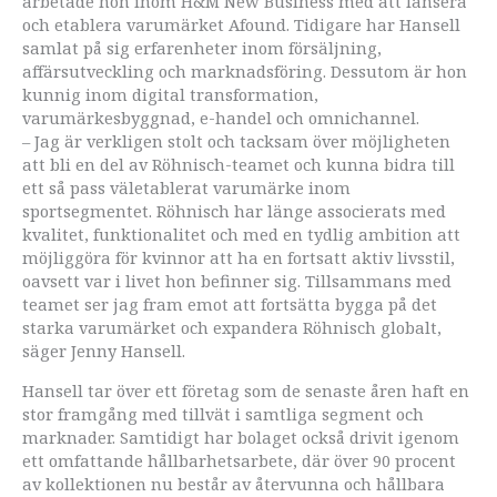
arbetade hon inom H&M New Business med att lansera
och etablera varumärket Afound. Tidigare har Hansell
samlat på sig erfarenheter inom försäljning,
affärsutveckling och marknadsföring. Dessutom är hon
kunnig inom digital transformation,
varumärkesbyggnad, e-handel och omnichannel.
– Jag är verkligen stolt och tacksam över möjligheten
att bli en del av Röhnisch-teamet och kunna bidra till
ett så pass väletablerat varumärke inom
sportsegmentet. Röhnisch har länge associerats med
kvalitet, funktionalitet och med en tydlig ambition att
möjliggöra för kvinnor att ha en fortsatt aktiv livsstil,
oavsett var i livet hon befinner sig. Tillsammans med
teamet ser jag fram emot att fortsätta bygga på det
starka varumärket och expandera Röhnisch globalt,
säger Jenny Hansell.
Hansell tar över ett företag som de senaste åren haft en
stor framgång med tillvät i samtliga segment och
marknader. Samtidigt har bolaget också drivit igenom
ett omfattande hållbarhetsarbete, där över 90 procent
av kollektionen nu består av återvunna och hållbara