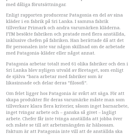
med dåliga förutsättningar.
Enligt rapporten producerar Patagonia en del av sina
kläder i en fabrik på Sri Lanka. I samma fabrik
tillverkar Primark och andra varumärken kläderna.
FTM besökte fabriken och pratade med flera anställda,
inklusive chefen på fabriken. Han berättade då att det
för personalen inte var någon skillnad om de arbetade
med Patagonia-kläder eller något annat.
Patagonia arbetar totalt med 61 olika fabriker och den i
Sri Lanka blev nyligen utvald av företaget, som enligt
de själva ”bara arbetar med fabriker som är
likasinnade och delar deras ”filosofi”.
Om felet ligger hos Patagonia är svårt att säga. För att
skapa produkter för deras varumärke måste man som
tillverkare klara flera kriterier, såsom inget barnarbete,
inget tvingar arbete och – ganska så givet – lagligt
arbete. Chefer får inte tvinga anställda att jobba över
och måste se till att arbetsmängden är hälsosam.
Faktum är att Patagonia inte vill att de anställda ska