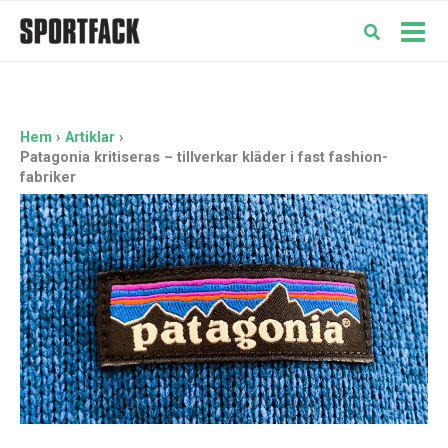
Hoppa
till
Mai
innehåll
Men
Hem
Artiklar
Patagonia kritiseras – tillverkar kläder i fast fashion-
fabriker