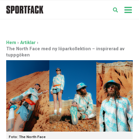
Hoppa
till
Mai
innehåll
Men
Hem
Artiklar
The North Face med ny löparkollektion – inspirerad av
tuppgöken
Foto: The North Face