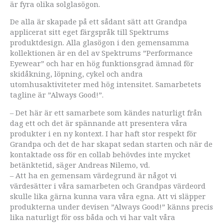
är fyra olika solglasögon.
De alla är skapade på ett sådant sätt att Grandpa
applicerat sitt eget färgspråk till Spektrums
produktdesign. Alla glasögon i den gemensamma
kollektionen är en del av Spektrums ”Performance
Eyewear” och har en hög funktionsgrad ämnad för
skidåkning, löpning, cykel och andra
utomhusaktiviteter med hög intensitet. Samarbetets
tagline är ”Always Good!”.
– Det här är ett samarbete som kändes naturligt från
dag ett och det är spännande att presentera våra
produkter i en ny kontext. I har haft stor respekt för
Grandpa och det de har skapat sedan starten och när de
kontaktade oss för en collab behövdes inte mycket
betänktetid, säger Andreas Nilemo, vd.
– Att ha en gemensam värdegrund är något vi
värdesätter i våra samarbeten och Grandpas värdeord
skulle lika gärna kunna vara våra egna. Att vi släpper
produkterna under devisen ”Always Good!” känns precis
lika naturligt för oss båda och vi har valt våra