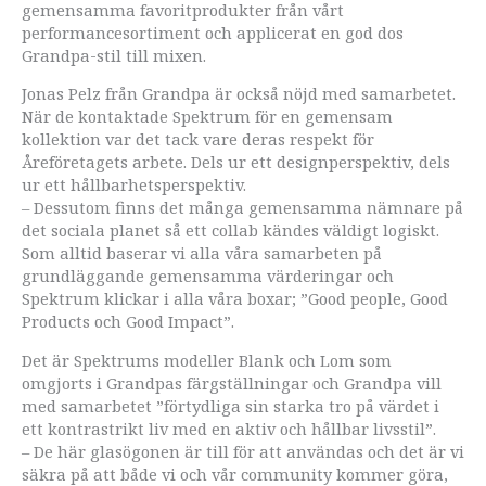
gemensamma favoritprodukter från vårt
performancesortiment och applicerat en god dos
Grandpa-stil till mixen.
Jonas Pelz från Grandpa är också nöjd med samarbetet.
När de kontaktade Spektrum för en gemensam
kollektion var det tack vare deras respekt för
Åreföretagets arbete. Dels ur ett designperspektiv, dels
ur ett hållbarhetsperspektiv.
– Dessutom finns det många gemensamma nämnare på
det sociala planet så ett collab kändes väldigt logiskt.
Som alltid baserar vi alla våra samarbeten på
grundläggande gemensamma värderingar och
Spektrum klickar i alla våra boxar; ”Good people, Good
Products och Good Impact”.
Det är Spektrums modeller Blank och Lom som
omgjorts i Grandpas färgställningar och Grandpa vill
med samarbetet ”förtydliga sin starka tro på värdet i
ett kontrastrikt liv med en aktiv och hållbar livsstil”.
– De här glasögonen är till för att användas och det är vi
säkra på att både vi och vår community kommer göra,