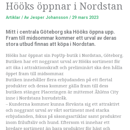
Hööks öppnar i Nordstan
Artiklar
/ Av
Jesper Johansson
/
29 mars 2023
Mitt i centrala Göteborg ska Hööks öppna upp.
Fram till midsommar kommer ett urval av deras
stora utbud finnas att köpa i Nordstan.
Hööks har öppnat sin PopUp-butik i Nordstan, Göteborg.
Butiken har ett noggrant urval av Hööks sortiment för
att öka i attraktionskraft och preliminärt ska den hålla
öppet fram till midsommar.
Butiken innehåller flera erbjudanden på ett flertal
produkter och dessa kommer gälla fram till dess
butiken stänger. Placeringen är mittemot Åhléns City
inne i Nordstans huvudstråk.
– Kunderna kommer kunna förvänta sig ett attraktivt
och noggrant urval av vårt sortiment med starka
erbjudanden, fokus på säsongsartiklar samt produkter
inom friluftsliv och hund. Eftersom vi innehar ett
bredare sortiment än bara produkter för häst och