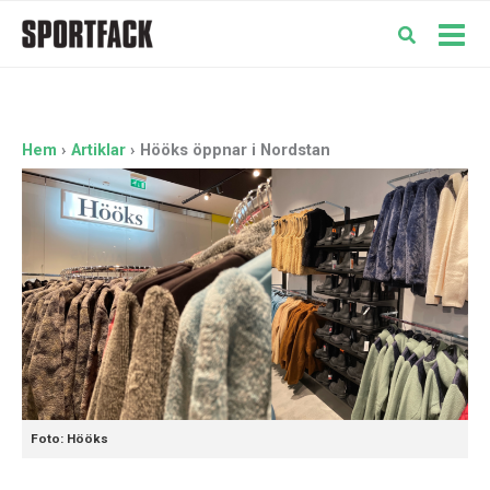
Hoppa
till
Mai
innehåll
Men
Hem
Artiklar
Hööks öppnar i Nordstan
Foto: Hööks