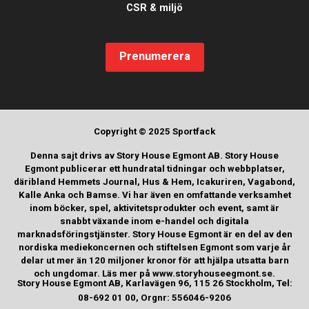
CSR & miljö
Prenumerera
Copyright © 2025 Sportfack
Denna sajt drivs av Story House Egmont AB. Story House
Egmont publicerar ett hundratal tidningar och webbplatser,
däribland Hemmets Journal, Hus & Hem, Icakuriren, Vagabond,
Kalle Anka och Bamse. Vi har även en omfattande verksamhet
inom böcker, spel, aktivitetsprodukter och event, samt är
snabbt växande inom e-handel och digitala
marknadsföringstjänster. Story House Egmont är en del av den
nordiska mediekoncernen och stiftelsen Egmont som varje år
delar ut mer än 120 miljoner kronor för att hjälpa utsatta barn
och ungdomar. Läs mer på www.storyhouseegmont.se.
Story House Egmont AB, Karlavägen 96, 115 26 Stockholm, Tel:
08-692 01 00, Orgnr: 556046-9206