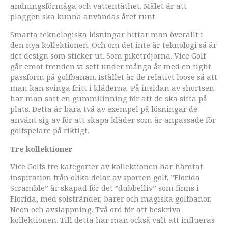
andningsförmåga och vattentäthet. Målet är att
plaggen ska kunna användas året runt.
Smarta teknologiska lösningar hittar man överallt i
den nya kollektionen. Och om det inte är teknologi så är
det design som sticker ut. Som pikétröjorna. Vice Golf
går emot trenden vi sett under många år med en tight
passform på golfbanan. Istället är de relativt loose så att
man kan svinga fritt i kläderna. På insidan av shortsen
har man satt en gummilinning för att de ska sitta på
plats. Detta är bara två av exempel på lösningar de
använt sig av för att skapa kläder som är anpassade för
golfspelare på riktigt.
Tre kollektioner
Vice Golfs tre kategorier av kollektionen har hämtat
inspiration från olika delar av sporten golf. ”Florida
Scramble” är skapad för det ”dubbelliv” som finns i
Florida, med solstränder, barer och magiska golfbanor.
Neon och avslappning. Två ord för att beskriva
kollektionen. Till detta har man också valt att influeras