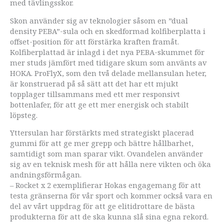
med tävlingsskor.
Skon använder sig av teknologier såsom en ”dual
density PEBA”-sula och en skedformad kolfiberplatta i
offset-position för att förstärka kraften framåt.
Kolfiberplattad är inlagd i det nya PEBA-skummet för
mer studs jämfört med tidigare skum som använts av
HOKA. ProFlyX, som den två delade mellansulan heter,
är konstruerad på så sätt att det har ett mjukt
topplager tillsammans med ett mer responsivt
bottenlafer, för att ge ett mer energisk och stabilt
löpsteg.
Yttersulan har förstärkts med strategiskt placerad
gummi för att ge mer grepp och bättre hållbarhet,
samtidigt som man sparar vikt. Ovandelen använder
sig av en teknisk mesh för att hålla nere vikten och öka
andningsförmågan.
– Rocket x 2 exemplifierar Hokas engagemang för att
testa gränserna för vår sport och kommer också vara en
del av vårt uppdrag för att ge elitidrottare de bästa
produkterna för att de ska kunna slå sina egna rekord.