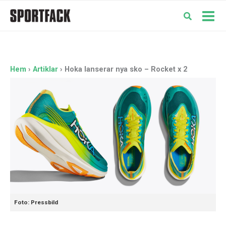
Hoppa
till
Mai
innehåll
Men
Hem
Artiklar
Hoka lanserar nya sko – Rocket x 2
Foto: Pressbild