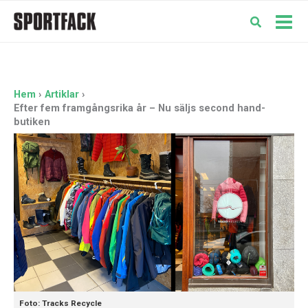
Hoppa
till
Mai
innehåll
Men
Hem
Artiklar
Efter fem framgångsrika år – Nu säljs second hand-
butiken
Foto: Tracks Recycle