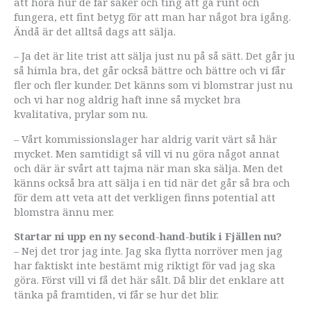
att höra hur de får saker och ting att gå runt och
fungera, ett fint betyg för att man har något bra igång.
Ändå är det alltså dags att sälja.
– Ja det är lite trist att sälja just nu på så sätt. Det går ju
så himla bra, det går också bättre och bättre och vi får
fler och fler kunder. Det känns som vi blomstrar just nu
och vi har nog aldrig haft inne så mycket bra
kvalitativa, prylar som nu.
– Vårt kommissionslager har aldrig varit värt så här
mycket. Men samtidigt så vill vi nu göra något annat
och där är svårt att tajma när man ska sälja. Men det
känns också bra att sälja i en tid när det går så bra och
för dem att veta att det verkligen finns potential att
blomstra ännu mer.
Startar ni upp en ny second-hand-butik i Fjällen nu?
– Nej det tror jag inte. Jag ska flytta norröver men jag
har faktiskt inte bestämt mig riktigt för vad jag ska
göra. Först vill vi få det här sålt. Då blir det enklare att
tänka på framtiden, vi får se hur det blir.