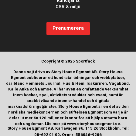
Kundtjänst
CSR & miljö
Prenumerera
Copyright © 2025 Sportfack
Denna sajt drivs av Story House Egmont AB. Story House
Egmont publicerar ett hundratal tidningar och webbplatser,
däribland Hemmets Journal, Hus & Hem, Icakuriren, Vagabond,
Kalle Anka och Bamse. Vi har även en omfattande verksamhet
inom böcker, spel, aktivitetsprodukter och event, samt är
snabbt växande inom e-handel och digitala
marknadsföringstjänster. Story House Egmont är en del av den
nordiska mediekoncernen och stiftelsen Egmont som varje år
delar ut mer än 120 miljoner kronor för att hjälpa utsatta barn
och ungdomar. Läs mer på www.storyhouseegmont.se.
Story House Egmont AB, Karlavägen 96, 115 26 Stockholm, Tel:
08-692 01 00, Orgnr: 556046-9206