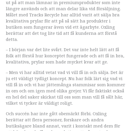
ut på att man lämnar in premiumprodukter som inte
längre används och att man delar lika vid försäljning.
Målet med Tracks Recycle har alltid varit att sälja bra
kvalitativa prylar för att på så sätt ha produkter i
butiken som fungerar även vid ett ägarbyte. Oxling
berättar att det tog lite tid att få kunderna att förstå
detta.
– I början var det lite svårt. Det var inte helt lätt att få
folk att förstå hur konceptet fungerade och att få in bra,
kvalitativa, prylar som hade mycket kvar att ge.
– Men vi har alltid vetat vad vi vill få in och sälja. Det är
ju ett väldigt tydligt koncept. Nu har folk lärt sig vad vi
vill få in och vi har jättemånga stammisar som kommer
in om och om igen med olika grejer. Vi får faktiskt också
en hel del saker skickat till oss som man vill få sålt här,
vilket vi tycker är väldigt roligt.
Och succén har inte gått obemärkt förbi. Oxling
berättar att flera personer, forskare och andra
butiksägare bland annat, varit i kontakt med dem för