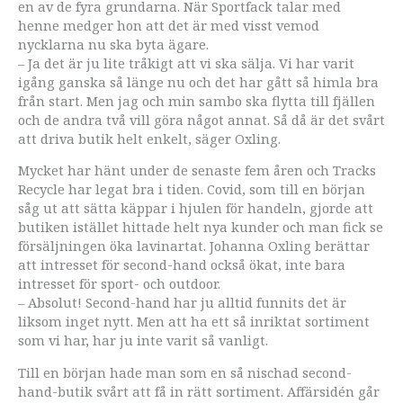
en av de fyra grundarna. När Sportfack talar med
henne medger hon att det är med visst vemod
nycklarna nu ska byta ägare.
– Ja det är ju lite tråkigt att vi ska sälja. Vi har varit
igång ganska så länge nu och det har gått så himla bra
från start. Men jag och min sambo ska flytta till fjällen
och de andra två vill göra något annat. Så då är det svårt
att driva butik helt enkelt, säger Oxling.
Mycket har hänt under de senaste fem åren och Tracks
Recycle har legat bra i tiden. Covid, som till en början
såg ut att sätta käppar i hjulen för handeln, gjorde att
butiken istället hittade helt nya kunder och man fick se
försäljningen öka lavinartat. Johanna Oxling berättar
att intresset för second-hand också ökat, inte bara
intresset för sport- och outdoor.
– Absolut! Second-hand har ju alltid funnits det är
liksom inget nytt. Men att ha ett så inriktat sortiment
som vi har, har ju inte varit så vanligt.
Till en början hade man som en så nischad second-
hand-butik svårt att få in rätt sortiment. Affärsidén går