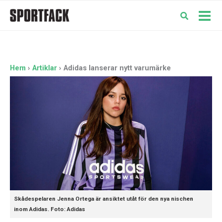
Hoppa
till
Mai
innehåll
Men
Hem
Artiklar
Adidas lanserar nytt varumärke
Skådespelaren Jenna Ortega är ansiktet utåt för den nya nischen
inom Adidas. Foto: Adidas