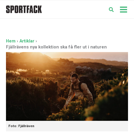
Hoppa
till
Mai
innehåll
Men
Hem
Artiklar
Fjällrävens nya kollektion ska få fler ut i naturen
Foto: Fjällräven