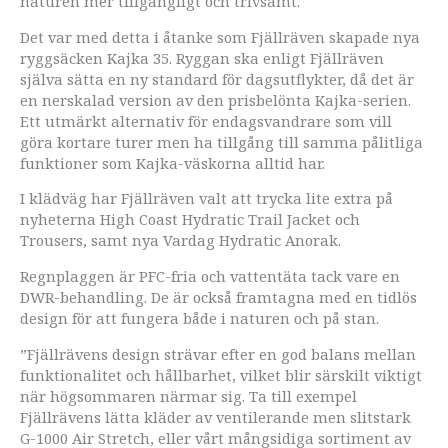
naturen mer tillgängligt och trivsamt.
Det var med detta i åtanke som Fjällräven skapade nya
ryggsäcken Kajka 35. Ryggan ska enligt Fjällräven
själva sätta en ny standard för dagsutflykter, då det är
en nerskalad version av den prisbelönta Kajka-serien.
Ett utmärkt alternativ för endagsvandrare som vill
göra kortare turer men ha tillgång till samma pålitliga
funktioner som Kajka-väskorna alltid har.
I klädväg har Fjällräven valt att trycka lite extra på
nyheterna High Coast Hydratic Trail Jacket och
Trousers, samt nya Vardag Hydratic Anorak.
Regnplaggen är PFC-fria och vattentäta tack vare en
DWR-behandling. De är också framtagna med en tidlös
design för att fungera både i naturen och på stan.
”Fjällrävens design strävar efter en god balans mellan
funktionalitet och hållbarhet, vilket blir särskilt viktigt
när högsommaren närmar sig. Ta till exempel
Fjällrävens lätta kläder av ventilerande men slitstark
G-1000 Air Stretch, eller vårt mångsidiga sortiment av