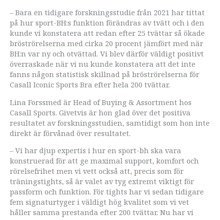
– Bara en tidigare forskningsstudie från 2021 har tittat
på hur sport-BH:s funktion förändras av tvätt och i den
kunde vi konstatera att redan efter 25 tvättar så ökade
bröströrelserna med cirka 20 procent jämfört med när
BH:n var ny och otvättad. Vi blev därför väldigt positivt
överraskade när vi nu kunde konstatera att det inte
fanns någon statistisk skillnad på bröströrelserna för
Casall Iconic Sports Bra efter hela 200 tvättar.
Lina Forssmed är Head of Buying & Assortment hos
Casall Sports. Givetvis är hon glad över det positiva
resultatet av forskningsstudien, samtidigt som hon inte
direkt är förvånad över resultatet.
– Vi har djup expertis i hur en sport-bh ska vara
konstruerad för att ge maximal support, komfort och
rörelsefrihet men vi vett också att, precis som för
träningstights, så är valet av tyg extremt viktigt för
passform och funktion. För tights har vi sedan tidigare
fem signaturtyger i väldigt hög kvalitet som vi vet
håller samma prestanda efter 200 tvättar. Nu har vi