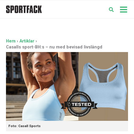
Hoppa
till
Mai
innehåll
Men
Hem
Artiklar
Casalls sport-BH:s – nu med bevisad livslängd
Foto: Casall Sports