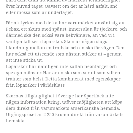
över huvud taget. Oavsett om det är hård asfalt, snö
eller mossa som är underlaget.
För att lyckas med detta har varumärket använt sig av
Pebax, ett skum med spänst. Innersulan är tjockare, och
därmed ska den också vara bekvämare, än vad vi i
vanliga fall ser i löparskor. Skon är någon slags
blandning mellan en trailsko och en sko för vägen. Den
har också ett utseende som nästan sticker ut – genom
att inte sticka ut.
Löparskor har nämligen inte sällan neonfärger och
spexiga mönster. Här är en sko som ser ut som vilken
trainer som helst. Detta kombinerat med egenskaper
från löparskor i världsklass.
Skornas tillgänglighet i Sverige har Sportfack inte
någon information kring, utöver möjligheten att köpa
dem direkt från varumärkets amerikanska hemsida.
Utgångspriset är 2 250 kronor direkt från varumärkets
hemsida.