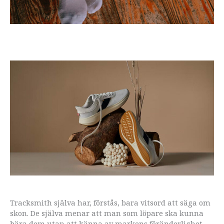
Tracksmith själva har, förstås, bara vitsord att säga om
skon. De själva menar att man som löpare ska kunna
bära dem utan att känna av markens föränderlighet