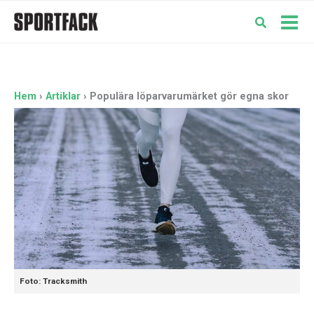
Hoppa
till
Mai
innehåll
Men
Hem
Artiklar
Populära löparvarumärket gör egna skor
Foto: Tracksmith