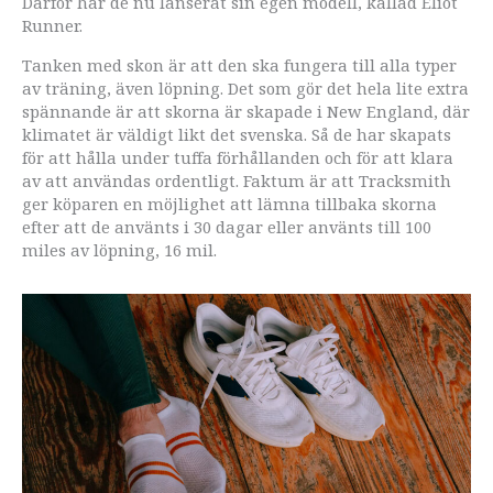
Därför har de nu lanserat sin egen modell, kallad Eliot
Runner.
Tanken med skon är att den ska fungera till alla typer
av träning, även löpning. Det som gör det hela lite extra
spännande är att skorna är skapade i New England, där
klimatet är väldigt likt det svenska. Så de har skapats
för att hålla under tuffa förhållanden och för att klara
av att användas ordentligt. Faktum är att Tracksmith
ger köparen en möjlighet att lämna tillbaka skorna
efter att de använts i 30 dagar eller använts till 100
miles av löpning, 16 mil.