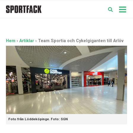
Hoppa
till
Mai
innehåll
Men
Hem
Artiklar
Team Sportia och Cykelgiganten till Arlöv
Foto från Löddeköpinge. Foto: SGN