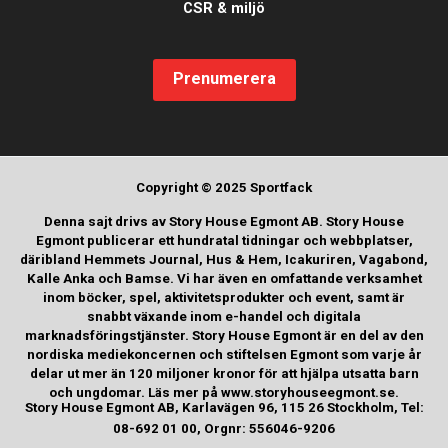
CSR & miljö
Prenumerera
Copyright © 2025 Sportfack
Denna sajt drivs av Story House Egmont AB. Story House
Egmont publicerar ett hundratal tidningar och webbplatser,
däribland Hemmets Journal, Hus & Hem, Icakuriren, Vagabond,
Kalle Anka och Bamse. Vi har även en omfattande verksamhet
inom böcker, spel, aktivitetsprodukter och event, samt är
snabbt växande inom e-handel och digitala
marknadsföringstjänster. Story House Egmont är en del av den
nordiska mediekoncernen och stiftelsen Egmont som varje år
delar ut mer än 120 miljoner kronor för att hjälpa utsatta barn
och ungdomar. Läs mer på www.storyhouseegmont.se.
Story House Egmont AB, Karlavägen 96, 115 26 Stockholm, Tel:
08-692 01 00, Orgnr: 556046-9206