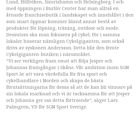
Lund, Höllviken, Simrishamn och Helsingborg. I och
med öppningen i Burlöv Center har man alltså en
åttonde franchisebutik i landskapet och innehållet i den
som snart öppnar kommer bland annat bestå av
produkter för löpning, träning, outdoor och mode.
Dessutom ska man fokusera på cykel. För i samma
lokaler huserar nämligen Cykelgiganten, som också
drivs av syskonen Andersson. Detta blir den femte
Cykelgiganten-butiken i närområdet.
”Vi ser verkligen fram emot att följa Jesper och
Johannas framgångar i Skåne. Vår ambition inom SGN
Sport är att vara värdefulla för fria sport och
cykelhandlare i Norden och skapa de bästa
förutsättningarna för dessa så att de kan bli vinnare på
sin lokala marknad och vi är tacksamma för att Jesper
och Johanna ger oss detta förtroende”
,
säger Lars
Palmgren, VD för SGN Sport Sverige.