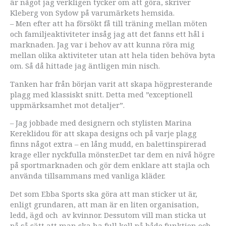
är något jag verkligen tycker om att göra, skriver
Kleberg von Sydow på varumärkets hemsida.
– Men efter att ha försökt få till träning mellan möten
och familjeaktiviteter insåg jag att det fanns ett hål i
marknaden. Jag var i behov av att kunna röra mig
mellan olika aktiviteter utan att hela tiden behöva byta
om. Så då hittade jag äntligen min nisch.
Tanken har från början varit att skapa högpresterande
plagg med klassiskt snitt. Detta med ”exceptionell
uppmärksamhet mot detaljer”.
– Jag jobbade med designern och stylisten Marina
Kereklidou för att skapa designs och på varje plagg
finns något extra – en lång mudd, en balettinspirerad
krage eller nyckfulla mönster.Det tar dem en nivå högre
på sportmarknaden och gör dem enklare att stajla och
använda tillsammans med vanliga kläder.
Det som Ebba Sports ska göra att man sticker ut är,
enligt grundaren, att man är en liten organisation,
ledd, ägd och av kvinnor. Dessutom vill man sticka ut
på så sätt att man ska ha full koll på både funktion och