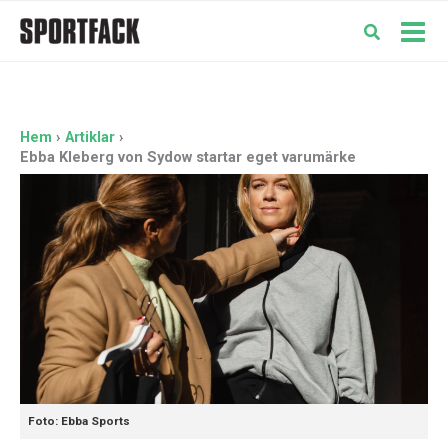
Hoppa
till
Mai
innehåll
Men
Hem
Artiklar
Ebba Kleberg von Sydow startar eget varumärke
Foto: Ebba Sports