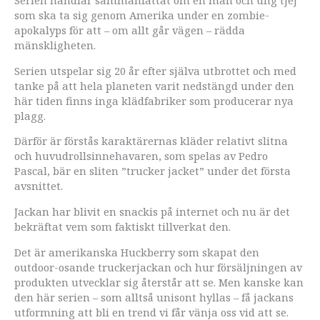
Serien handlar sammanfattat om en man och ung tjej
som ska ta sig genom Amerika under en zombie-
apokalyps för att – om allt går vägen – rädda
mänskligheten.
Serien utspelar sig 20 år efter själva utbrottet och med
tanke på att hela planeten varit nedstängd under den
här tiden finns inga klädfabriker som producerar nya
plagg.
Därför är förstås karaktärernas kläder relativt slitna
och huvudrollsinnehavaren, som spelas av Pedro
Pascal, bär en sliten ”trucker jacket” under det första
avsnittet.
Jackan har blivit en snackis på internet och nu är det
bekräftat vem som faktiskt tillverkat den.
Det är amerikanska Huckberry som skapat den
outdoor-osande truckerjackan och hur försäljningen av
produkten utvecklar sig återstår att se. Men kanske kan
den här serien – som alltså unisont hyllas – få jackans
utformning att bli en trend vi får vänja oss vid att se.