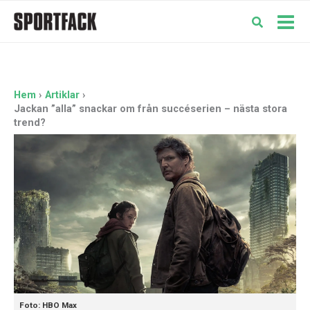
Hoppa
till
Mai
innehåll
Men
Hem
Artiklar
Jackan ”alla” snackar om från succéserien – nästa stora
trend?
Foto: HBO Max