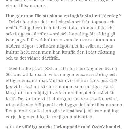
vinna tillsammans.
Hur gör man för att skapa en lagkänsla i ett företag?
– Delvis handlar det om ledarskapet från toppen och
nedåt. Det gäller att inte bara tala, utan att faktiskt
också agera därefter – ord och handling får aldrig gå
isär. Jag vill förstå kulturen som den är nu. Kan man
addera något? Förändra något? Det är svårt att byta
kultur helt, men man kan knuffa den i rätt riktning
och ta det vidare därifrån.
– Med tanke på att XXL är ett stort företag med över 5
000 anställda måste vi ha en gemensam riktning och
ett gemensamt mål. Vart ska vi och hur tar vi oss dit?
Jag vill också att så stort mandat som möjligt ska så
långt ut som möjligt i verksamheten, det är då vi får
kraft. Det är inte vi i ledningen som ska ta alla beslut,
utan alla ska hjälpas åt och bygga det här tillsammans.
Det gör att vi alla kan göra ett så bra jobb som möjligt
varje dag med högsta möjliga motivation.
XXL är väldigt starkt förknippade med fysisk handel.