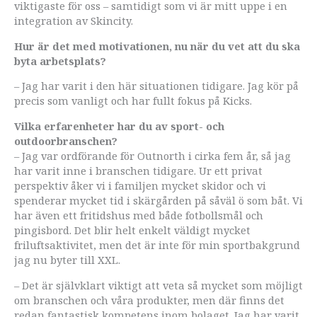
viktigaste för oss – samtidigt som vi är mitt uppe i en
integration av Skincity.
Hur är det med motivationen, nu när du vet att du ska
byta arbetsplats?
– Jag har varit i den här situationen tidigare. Jag kör på
precis som vanligt och har fullt fokus på Kicks.
Vilka erfarenheter har du av sport- och
outdoorbranschen?
– Jag var ordförande för Outnorth i cirka fem år, så jag
har varit inne i branschen tidigare. Ur ett privat
perspektiv åker vi i familjen mycket skidor och vi
spenderar mycket tid i skärgården på såväl ö som båt. Vi
har även ett fritidshus med både fotbollsmål och
pingisbord. Det blir helt enkelt väldigt mycket
friluftsaktivitet, men det är inte för min sportbakgrund
jag nu byter till XXL.
– Det är självklart viktigt att veta så mycket som möjligt
om branschen och våra produkter, men där finns det
redan fantastisk kompetens inom bolaget. Jag har varit