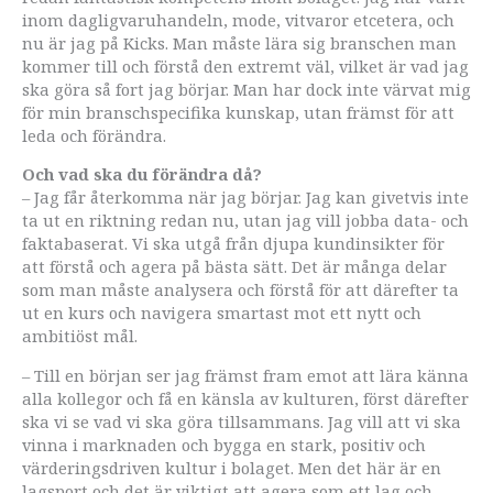
inom dagligvaruhandeln, mode, vitvaror etcetera, och
nu är jag på Kicks. Man måste lära sig branschen man
kommer till och förstå den extremt väl, vilket är vad jag
ska göra så fort jag börjar. Man har dock inte värvat mig
för min branschspecifika kunskap, utan främst för att
leda och förändra.
Och vad ska du förändra då?
– Jag får återkomma när jag börjar. Jag kan givetvis inte
ta ut en riktning redan nu, utan jag vill jobba data- och
faktabaserat. Vi ska utgå från djupa kundinsikter för
att förstå och agera på bästa sätt. Det är många delar
som man måste analysera och förstå för att därefter ta
ut en kurs och navigera smartast mot ett nytt och
ambitiöst mål.
– Till en början ser jag främst fram emot att lära känna
alla kollegor och få en känsla av kulturen, först därefter
ska vi se vad vi ska göra tillsammans. Jag vill att vi ska
vinna i marknaden och bygga en stark, positiv och
värderingsdriven kultur i bolaget. Men det här är en
lagsport och det är viktigt att agera som ett lag och