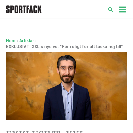
Hoppa
till
Mai
innehåll
Men
Hem
Artiklar
EXKLUSIVT: XXL:s nye vd: ”För roligt för att tacka nej till”