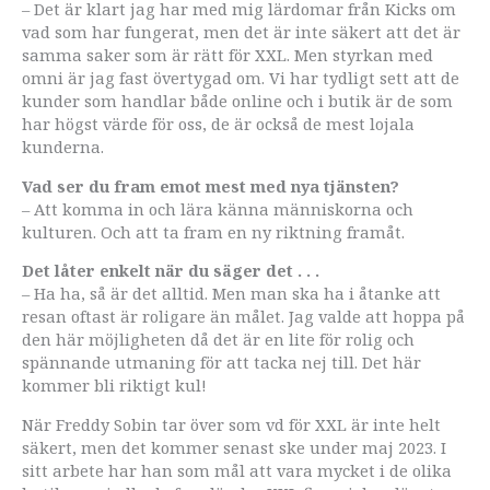
– Det är klart jag har med mig lärdomar från Kicks om
vad som har fungerat, men det är inte säkert att det är
samma saker som är rätt för XXL. Men styrkan med
omni är jag fast övertygad om. Vi har tydligt sett att de
kunder som handlar både online och i butik är de som
har högst värde för oss, de är också de mest lojala
kunderna.
Vad ser du fram emot mest med nya tjänsten?
– Att komma in och lära känna människorna och
kulturen. Och att ta fram en ny riktning framåt.
Det låter enkelt när du säger det . . .
– Ha ha, så är det alltid. Men man ska ha i åtanke att
resan oftast är roligare än målet. Jag valde att hoppa på
den här möjligheten då det är en lite för rolig och
spännande utmaning för att tacka nej till. Det här
kommer bli riktigt kul!
När Freddy Sobin tar över som vd för XXL är inte helt
säkert, men det kommer senast ske under maj 2023. I
sitt arbete har han som mål att vara mycket i de olika