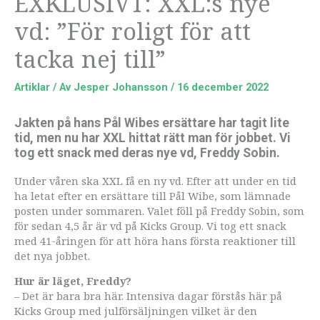
EXKLUSIVT: XXL:s nye
vd: ”För roligt för att
tacka nej till”
Artiklar
/ Av
Jesper Johansson
/
16 december 2022
Jakten på hans Pål Wibes ersättare har tagit lite
tid, men nu har XXL hittat rätt man för jobbet. Vi
tog ett snack med deras nye vd, Freddy Sobin.
Under våren ska XXL få en ny vd. Efter att under en tid
ha letat efter en ersättare till Pål Wibe, som lämnade
posten under sommaren. Valet föll på Freddy Sobin, som
för sedan 4,5 år är vd på Kicks Group. Vi tog ett snack
med 41-åringen för att höra hans första reaktioner till
det nya jobbet.
Hur är läget, Freddy?
– Det är bara bra här. Intensiva dagar förstås här på
Kicks Group med julförsäljningen vilket är den