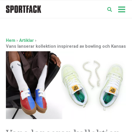
Hoppa
till
Mai
innehåll
Men
Hem
Artiklar
Vans lanserar kollektion inspirerad av bowling och Kansas