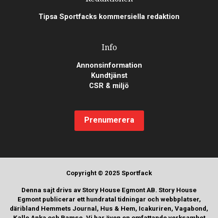
Tipsa Sportfacks kommersiella redaktion
Info
Annonsinformation
Kundtjänst
CSR & miljö
Prenumerera
Copyright © 2025 Sportfack
Denna sajt drivs av Story House Egmont AB. Story House
Egmont publicerar ett hundratal tidningar och webbplatser,
däribland Hemmets Journal, Hus & Hem, Icakuriren, Vagabond,
Kalle Anka och Bamse. Vi har även en omfattande verksamhet