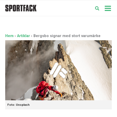
Hoppa
till
Mai
innehåll
Men
Hem
Artiklar
Bergsbo signar med stort varumärke
Foto: Unsplash