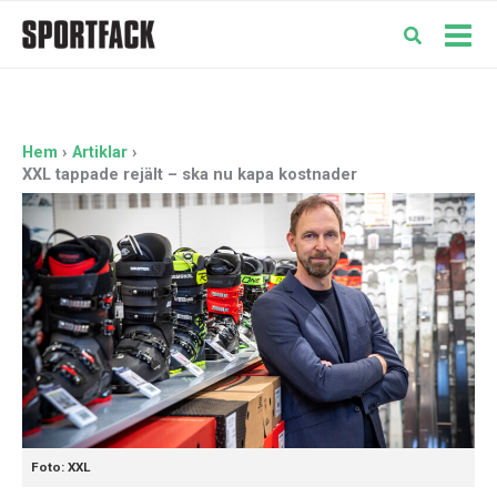
Hoppa
till
Mai
innehåll
Men
Hem
Artiklar
XXL tappade rejält – ska nu kapa kostnader
Foto: XXL