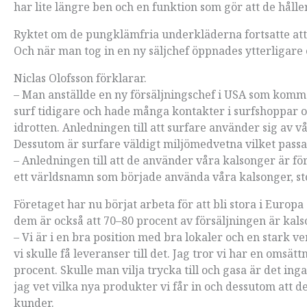
har lite längre ben och en funktion som gör att de hå
Ryktet om de pungklämfria underkläderna fortsatte att 
Och när man tog in en ny säljchef öppnades ytterligare
Niclas Olofsson förklarar.
– Man anställde en ny försäljningschef i USA som kom
surf tidigare och hade många kontakter i surfshoppar oc
idrotten. Anledningen till att surfare använder sig av 
Dessutom är surfare väldigt miljömedvetna vilket passar
– Anledningen till att de använder våra kalsonger är för 
ett världsnamn som började använda våra kalsonger, st
Företaget har nu börjat arbeta för att bli stora i Europ
dem är också att 70–80 procent av försäljningen är kal
– Vi är i en bra position med bra lokaler och en stark
vi skulle få leveranser till det. Jag tror vi har en omsät
procent. Skulle man vilja trycka till och gasa är det in
jag vet vilka nya produkter vi får in och dessutom att det
kunder.