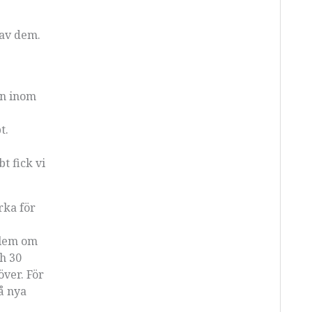
 av dem.
en inom
t.
t fick vi
rka för
blem om
ch 30
över. För
få nya