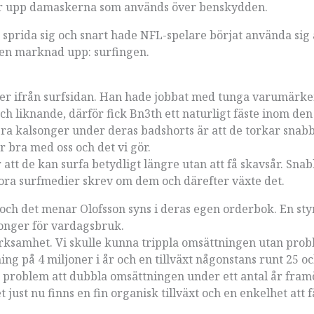
ller upp damaskerna som används över benskydden.
sprida sig och snart hade NFL-spelare börjat använda sig
 en marknad upp: surfingen.
mer ifrån surfsidan. Han hade jobbat med tunga varumärk
h liknande, därför fick Bn3th ett naturligt fäste inom den
våra kalsonger under deras badshorts är att de torkar snabb
 bra med oss och det vi gör.
att de kan surfa betydligt längre utan att få skavsår. Snabb
ora surfmedier skrev om dem och därefter växte det.
a och det menar Olofsson syns i deras egen orderbok. En sty
songer för vardagsbruk.
 verksamhet. Vi skulle kunna trippla omsättningen utan pro
tning på 4 miljoner i år och en tillväxt någonstans runt 25 o
ga problem att dubbla omsättningen under ett antal år fram
 just nu finns en fin organisk tillväxt och en enkelhet att 