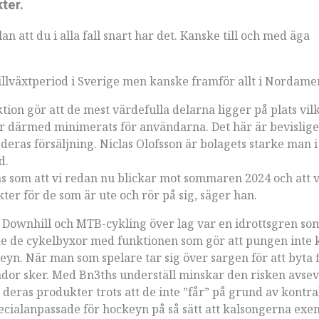
ter.
 att du i alla fall snart har det. Kanske till och med äga
tillväxtperiod i Sverige men kanske framför allt i Nordame
on gör att de mest värdefulla delarna ligger på plats vil
r därmed minimerats för användarna. Det här är bevislige
ras försäljning. Niclas Olofsson är bolagets starke man i
d.
nns som att vi redan nu blickar mot sommaren 2024 och att v
ter för de som är ute och rör på sig, säger han.
r. Downhill och MTB-cykling över lag var en idrottsgren so
de de cykelbyxor med funktionen som gör att pungen inte 
yn. När man som spelare tar sig över sargen för att byta 
ador sker. Med Bn3ths underställ minskar den risken avsev
deras produkter trots att de inte ”får” på grund av kontr
ecialanpassade för hockeyn på så sätt att kalsongerna exe