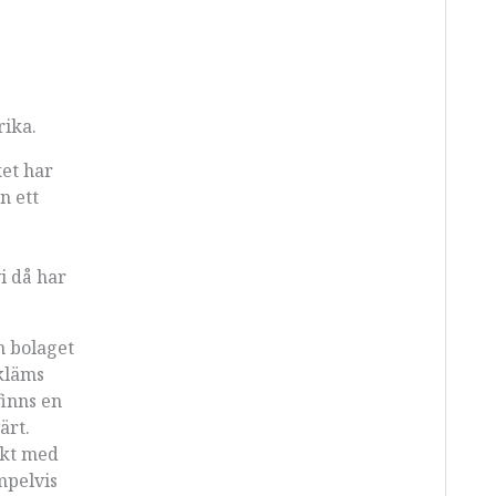
rika.
ket har
n ett
i då har
m bolaget
kläms
finns en
ärt.
akt med
mpelvis