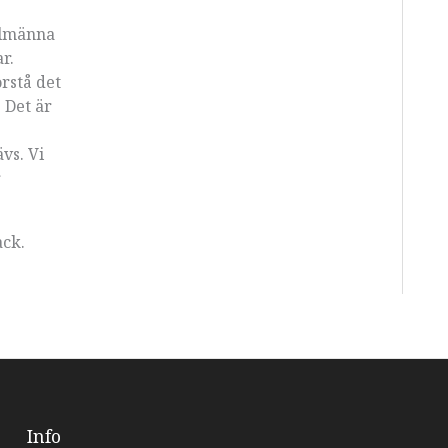
llmänna
r.
örstå det
 Det är
ävs. Vi
r
ack.
Info