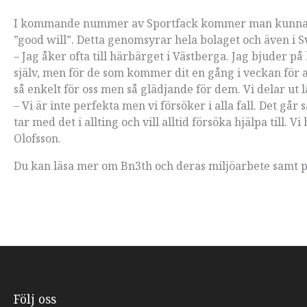
I kommande nummer av Sportfack kommer man kunna lä
”good will”. Detta genomsyrar hela bolaget och även i S
– Jag åker ofta till härbärget i Västberga. Jag bjuder på 
själv, men för de som kommer dit en gång i veckan för at
så enkelt för oss men så glädjande för dem. Vi delar ut 
– Vi är inte perfekta men vi försöker i alla fall. Det går
tar med det i allting och vill alltid försöka hjälpa till. V
Olofsson.
Du kan läsa mer om Bn3th och deras miljöarbete samt
Följ oss