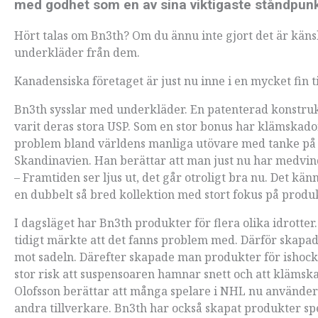
med godhet som en av sina viktigaste ståndpunk
Hört talas om Bn3th? Om du ännu inte gjort det är känslan
underkläder från dem.
Kanadensiska företaget är just nu inne i en mycket fin 
Bn3th sysslar med underkläder. En patenterad konstrukti
varit deras stora USP. Som en stor bonus har klämskado
problem bland världens manliga utövare med tanke på de
Skandinavien. Han berättar att man just nu har medvin
– Framtiden ser ljus ut, det går otroligt bra nu. Det kä
en dubbelt så bred kollektion med stort fokus på produk
I dagsläget har Bn3th produkter för flera olika idrotte
tidigt märkte att det fanns problem med. Därför skapa
mot sadeln. Därefter skapade man produkter för ishocke
stor risk att suspensoaren hamnar snett och att klämsk
Olofsson berättar att många spelare i NHL nu använder 
andra tillverkare. Bn3th har också skapat produkter sp