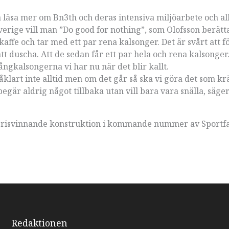
sa mer om Bn3th och deras intensiva miljöarbete och a
verige vill man ”Do good for nothing”, som Olofsson berätta
kaffe och tar med ett par rena kalsonger. Det är svårt att f
t duscha. Att de sedan får ett par hela och rena kalsonger.
långkalsongerna vi har nu när det blir kallt.
 såklart inte alltid men om det går så ska vi göra det som kr
i begär aldrig något tillbaka utan vill bara vara snälla, säge
 prisvinnande konstruktion i kommande nummer av Sportf
Redaktionen