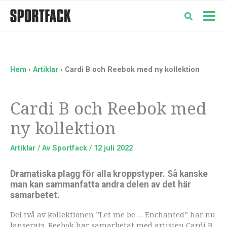
Hoppa
till
Mai
innehåll
Men
Hem
Artiklar
Cardi B och Reebok med ny kollektion
Cardi B och Reebok med
ny kollektion
Artiklar
/ Av
Sportfack
/
12 juli 2022
Dramatiska plagg för alla kroppstyper. Så kanske
man kan sammanfatta andra delen av det här
samarbetet.
Del två av kollektionen ”Let me be … Enchanted” har nu
lanserats. Reebok har samarbetat med artisten Cardi B