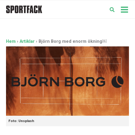
Hoppa
till
Mai
innehåll
Men
Hem
Artiklar
Björn Borg med enorm ökning￼
Foto: Unsplash