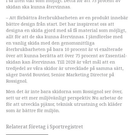
i så liten vikt som möjligt. Detta för att 75 procent av
skidan ska kunna återvinnas.
– Att förbättra återbrukbarheten av en produkt innebär
bättre design från start. Det har inspirerat oss att
designa en skida gjord med så få material som möjligt,
allt för att de ska kunna återvinnas. I jämförelse med
en vanlig skida med den genomsnittliga
återbrukbarheten på bara 10 procent är vi exalterade
över att kunna berätta att över 75 procent av Essential-
skidan kan återvinnas. Till 2028 är vårt mål att en
tredjedel av våra skidor är utvecklade på samma sätt,
säger David Bouvier, Senior Marketing Director på
Rossignol.
Men det är inte bara skidorna som Rossignol ser över,
sett ur ett mer miljövänligt perspektiv. Nu arbetar de
för att utveckla pjäxor, teknisk utrustning och kläder
som är bättre för miljön.
Relaterat företag i Sportregistret