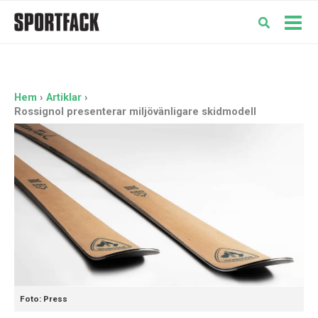
Hoppa
till
Mai
innehåll
Men
Hem
Artiklar
Rossignol presenterar miljövänligare skidmodell
Foto: Press