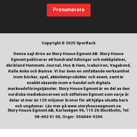
Prenumerera
Copyright © 2025 Sportfack
Denna sajt drivs av Story House Egmont AB. Story House
Egmont publicerar ett hundratal tidningar och webbplatser,
däribland Hemmets Journal, Hus & Hem, Icakuriren, Vagabond,
Kalle Anka och Bamse. Vi har även en omfattande verksamhet
inom böcker, spel, aktivitetsprodukter och event, samt är
snabbt växande inom e-handel och digitala
marknadsföringstjänster. Story House Egmont är en del av den
nordiska mediekoncernen och stiftelsen Egmont som varje år
delar ut mer än 120 miljoner kronor för att hjälpa utsatta barn
och ungdomar. Läs mer på www.storyhouseegmont.se.
Story House Egmont AB, Karlavägen 96, 115 26 Stockholm, Tel:
08-692 01 00, Orgnr: 556046-9206