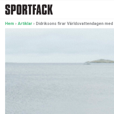
Hoppa
till
innehåll
Hem
Artiklar
Didriksons firar Världsvattendagen med 