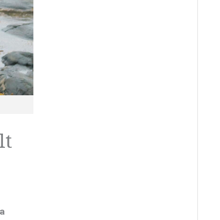
lt
ra