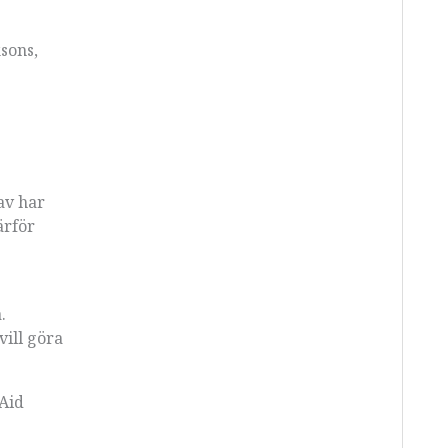
sons,
av har
ärför
.
vill göra
Aid
s