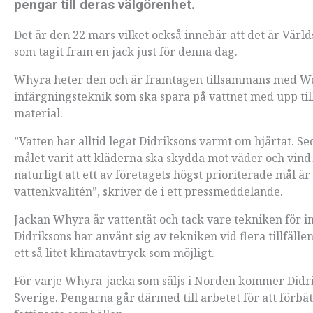
pengar till deras välgörenhet.
Det är den 22 mars vilket också innebär att det är Värld
som tagit fram en jack just för denna dag.
Whyra heter den och är framtagen tillsammans med Wat
infärgningsteknik som ska spara på vattnet med upp til
material.
”Vatten har alltid legat Didriksons varmt om hjärtat. 
målet varit att kläderna ska skydda mot väder och vind
naturligt att ett av företagets högst prioriterade mål ä
vattenkvalitén”, skriver de i ett pressmeddelande.
Jackan Whyra är vattentät och tack vare tekniken för i
Didriksons har använt sig av tekniken vid flera tillfäll
ett så litet klimatavtryck som möjligt.
För varje Whyra-jacka som säljs i Norden kommer Didr
Sverige. Pengarna går därmed till arbetet för att förbätt