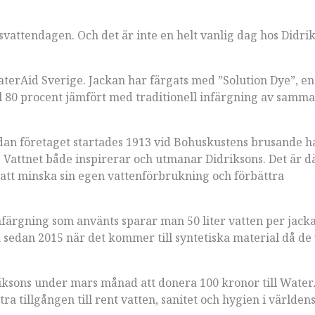
svattendagen. Och det är inte en helt vanlig dag hos Didrik
erAid Sverige. Jackan har färgats med ”Solution Dye”, en
l 80 procent jämfört med traditionell infärgning av samma
Sedan företaget startades 1913 vid Bohuskustens brusande h
. Vattnet både inspirerar och utmanar Didriksons. Det är d
r att minska sin egen vattenförbrukning och förbättra
nfärgning som använts sparar man 50 liter vatten per jacka
en sedan 2015 när det kommer till syntetiska material då de 
iksons under mars månad att donera 100 kronor till Water
ra tillgången till rent vatten, sanitet och hygien i världen