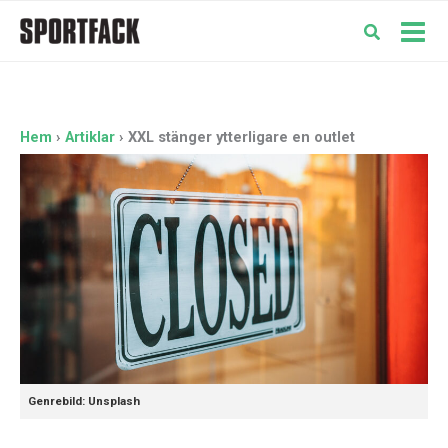
Hoppa
till
Mai
innehåll
Men
Hem
Artiklar
XXL stänger ytterligare en outlet
Genrebild: Unsplash