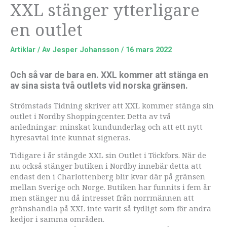
XXL stänger ytterligare
en outlet
Artiklar
/ Av
Jesper Johansson
/
16 mars 2022
Och så var de bara en. XXL kommer att stänga en
av sina sista två outlets vid norska gränsen.
Strömstads Tidning skriver att XXL kommer stänga sin
outlet i Nordby Shoppingcenter. Detta av två
anledningar: minskat kundunderlag och att ett nytt
hyresavtal inte kunnat signeras.
Tidigare i år stängde XXL sin Outlet i Töckfors. När de
nu också stänger butiken i Nordby innebär detta att
endast den i Charlottenberg blir kvar där på gränsen
mellan Sverige och Norge. Butiken har funnits i fem år
men stänger nu då intresset från norrmännen att
gränshandla på XXL inte varit så tydligt som för andra
kedjor i samma områden.