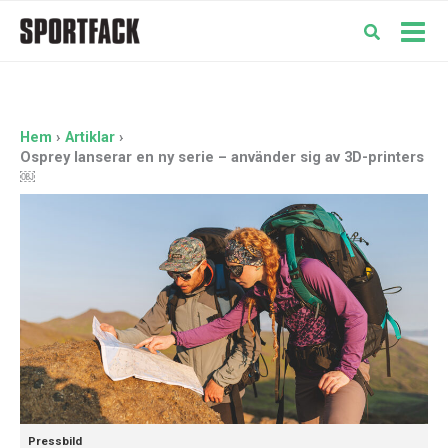
Hoppa
till
Mai
innehåll
Men
Hem
Artiklar
Osprey lanserar en ny serie – använder sig av 3D-printers
￼
Pressbild