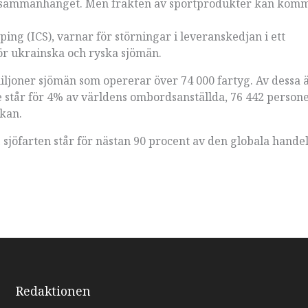
 stora sammanhanget. Men frakten av sportprodukter kan komm
ng (ICS), varnar för störningar i leveranskedjan i ett
ör ukrainska och ryska sjömän.
iljoner sjömän som opererar över 74 000 fartyg. Av dessa 
e står för 4% av världens ombordsanställda, 76 442 personer
rkan.
sjöfarten står för nästan 90 procent av den globala hande
Redaktionen