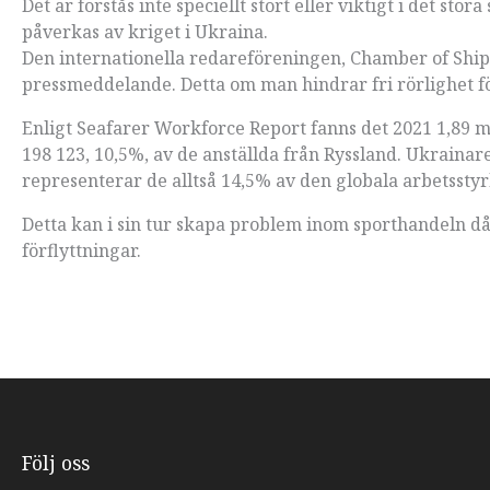
Det är förstås inte speciellt stort eller viktigt i det
påverkas av kriget i Ukraina.
Den internationella redareföreningen, Chamber of Shippi
pressmeddelande. Detta om man hindrar fri rörlighet f
Enligt Seafarer Workforce Report fanns det 2021 1,89 m
198 123, 10,5%, av de anställda från Ryssland. Ukrainar
representerar de alltså 14,5% av den globala arbetssty
Detta kan i sin tur skapa problem inom sporthandeln då 
förflyttningar.
Följ oss