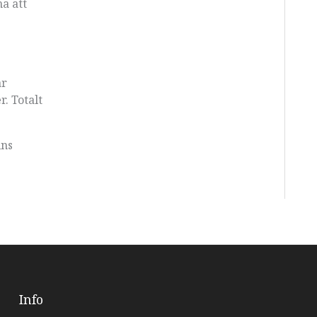
a att
är
. Totalt
lns
Info