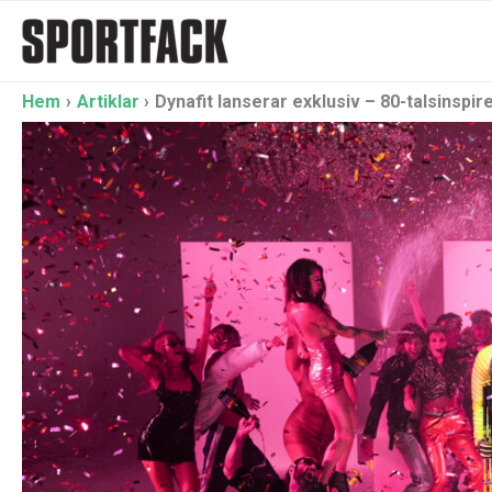
Hoppa
till
innehåll
Hem
Artiklar
Dynafit lanserar exklusiv – 80-talsinspir