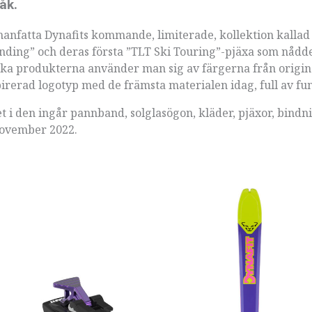
åk.
manfatta Dynafits kommande, limiterade, kollektion kalla
Binding” och deras första ”TLT Ski Touring”-pjäxa som nådd
siska produkterna använder man sig av färgerna från origi
rerad logotyp med de främsta materialen idag, full av fun
det i den ingår pannband, solglasögon, kläder, pjäxor, bindn
 november 2022.