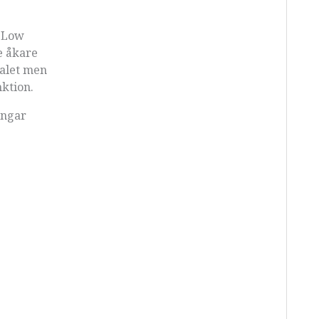
d Low
e åkare
nalet men
ktion.
ingar