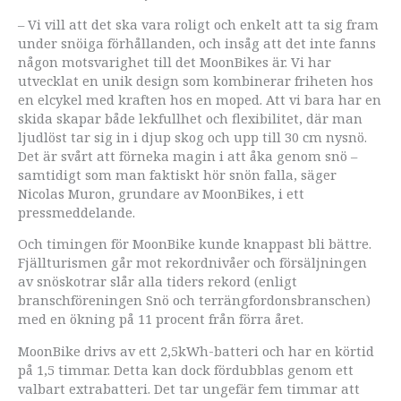
– Vi vill att det ska vara roligt och enkelt att ta sig fram
under snöiga förhållanden, och insåg att det inte fanns
någon motsvarighet till det MoonBikes är. Vi har
utvecklat en unik design som kombinerar friheten hos
en elcykel med kraften hos en moped. Att vi bara har en
skida skapar både lekfullhet och flexibilitet, där man
ljudlöst tar sig in i djup skog och upp till 30 cm nysnö.
Det är svårt att förneka magin i att åka genom snö –
samtidigt som man faktiskt hör snön falla, säger
Nicolas Muron, grundare av MoonBikes, i ett
pressmeddelande.
Och timingen för MoonBike kunde knappast bli bättre.
Fjällturismen går mot rekordnivåer och försäljningen
av snöskotrar slår alla tiders rekord (enligt
branschföreningen Snö och terrängfordonsbranschen)
med en ökning på 11 procent från förra året.
MoonBike drivs av ett 2,5kWh-batteri och har en körtid
på 1,5 timmar. Detta kan dock fördubblas genom ett
valbart extrabatteri. Det tar ungefär fem timmar att