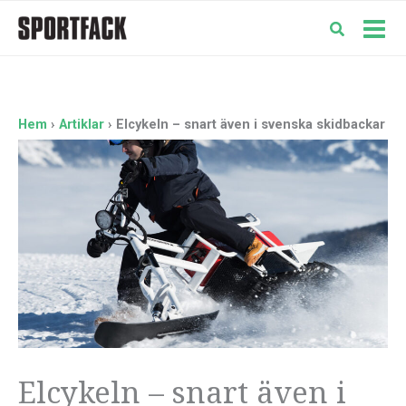
Hoppa
till
Mai
innehåll
Men
Hem
Artiklar
Elcykeln – snart även i svenska skidbackar
Elcykeln – snart även i