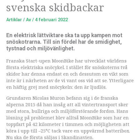
svenska skidbackar
Artiklar
/ Av
/
4 februari 2022
En elektrisk lättviktare ska ta upp kampen mot
snöskotrarna. Till sin fördel har de smidighet,
tystnad och miljövänlighet.
Franska Start-upen MoonBike har utvecklat världens
första elektriska snöcykel. I stället för snöskoterns två
skidor har denna endast en och dessutom en vikt som
inte är i närheten av de vi vant oss vid att se. Ytterligare
en häftig grej med snöcykeln: den är ljudlös.
Grundaren Nicolas Muron befann sig i de franska
alperna 2015 då han insåg att all vintertransport sker
med stora, bullriga och miljöförstörande fordon. Hans
lösning på problemet blev alltså MoonBike som har en
toppfart på 42 kilometer i timmen och möjligheten att
köra i upp till –25°C tack vare en uppvärmd batteribox.
Nu ska de första säljas i Skandinavien.