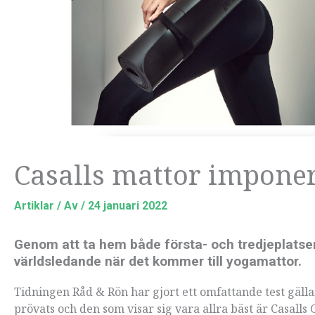
Casalls mattor imponera
Artiklar
/ Av
/
24 januari 2022
Genom att ta hem både första- och tredjeplatsen
världsledande när det kommer till yogamattor.
Tidningen Råd & Rön har gjort ett omfattande test gälla
prövats och den som visar sig vara allra bäst är Casalls