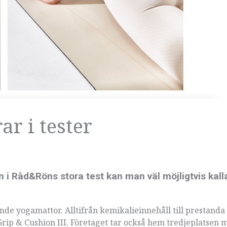
r i tester
 i Råd&Röns stora test kan man väl möjligtvis kall
nde yogamattor. Alltifrån kemikalieinnehåll till prestanda
 Grip & Cushion III. Företaget tar också hem tredjeplatsen 