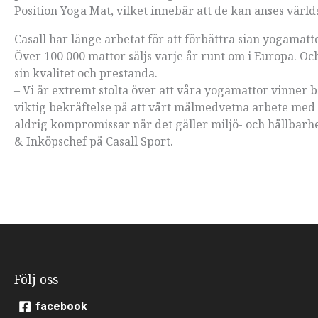
Position Yoga Mat, vilket innebär att de kan anses värl
Casall har länge arbetat för att förbättra sian yogamatto
Över 100 000 mattor säljs varje år runt om i Europa. Oc
sin kvalitet och prestanda.
– Vi är extremt stolta över att våra yogamattor vinner b
viktig bekräftelse på att vårt målmedvetna arbete med
aldrig kompromissar när det gäller miljö- och hållbarhe
& Inköpschef på Casall Sport.
Följ oss
facebook