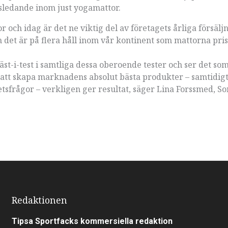
dsledande inom just yogamattor.
r och idag är det ne viktig del av företagets årliga försälj
h det är på flera håll inom vår kontinent som mattorna pris
äst-i-test i samtliga dessa oberoende tester och ser det so
 att skapa marknadens absolut bästa produkter – samtidigt
tsfrågor – verkligen ger resultat, säger Lina Forssmed, So
Redaktionen
Tipsa Sportfacks kommersiella redaktion