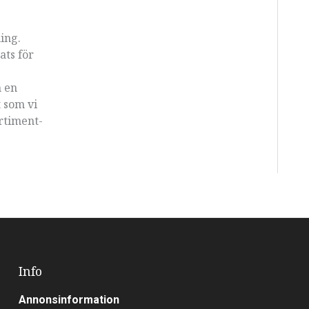
ning.
ats för
m en
 som vi
rtiment-
Info
Annonsinformation