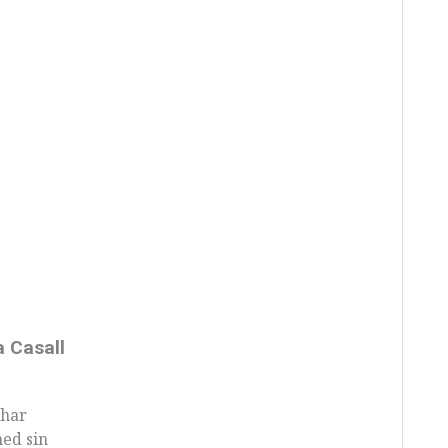
a Casall
 har
med sin