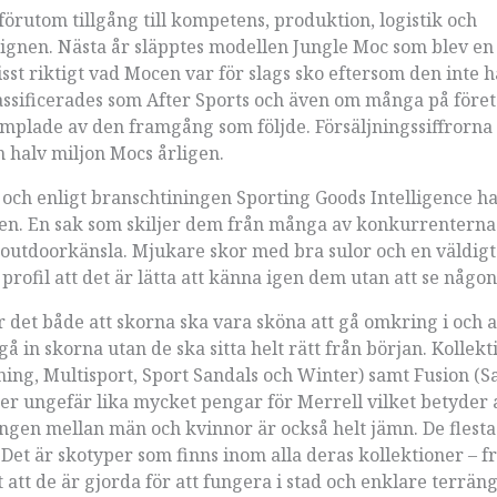
rutom tillgång till kompetens, produktion, logistik och
signen. Nästa år släpptes modellen Jungle Moc som blev en
isst riktigt vad Mocen var för slags sko eftersom den inte 
assificerades som After Sports och även om många på före
umplade av den framgång som följde. Försäljningssiffrorna 
en halv miljon Mocs årligen.
 och enligt branschtiningen Sporting Goods Intelligence h
n. En sak som skiljer dem från många av konkurrenterna 
d outdoorkänsla. Mjukare skor med bra sulor och en väldig
 profil att det är lätta att känna igen dem utan att se någon
det både att skorna ska vara sköna att gå omkring i och a
gå in skorna utan de ska sitta helt rätt från början. Kollek
ing, Multisport, Sport Sandals och Winter) samt Fusion (S
er ungefär lika mycket pengar för Merrell vilket betyder 
ngen mellan män och kvinnor är också helt jämn. De flesta
 Det är skotyper som finns inom alla deras kollektioner – f
att de är gjorda för att fungera i stad och enklare terrän