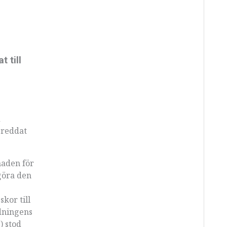
 till
d
 breddat
naden för
göra den
skor till
idningens
) stod