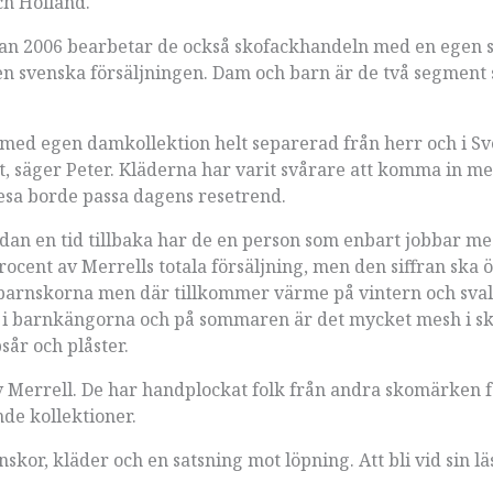
ch Holland.
edan 2006 bearbetar de också skofackhandeln med en egen s
 den svenska försäljningen. Dam och barn är de två segment
m med egen damkollektion helt separerad från herr och i Sv
, säger Peter. Kläderna har varit svårare att komma in me
 resa borde passa dagens resetrend.
edan en tid tillbaka har de en person som enbart jobbar me
rocent av Merrells totala försäljning, men den siffran ska 
 barnskorna men där tillkommer värme på vintern och sva
 i barnkängorna och på sommaren är det mycket mesh i s
år och plåster.
Merrell. De har handplockat folk från andra skomärken f
de kollektioner.
skor, kläder och en satsning mot löpning. Att bli vid sin läs