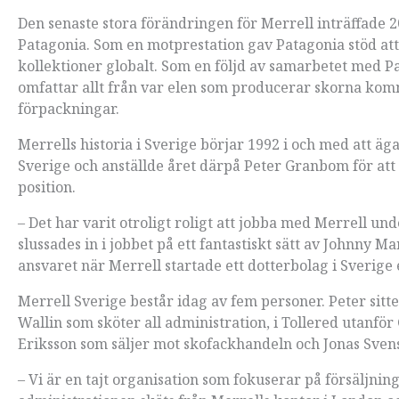
Den senaste stora förändringen för Merrell inträffade 2
Patagonia. Som en motprestation gav Patagonia stöd att
kollektioner globalt. Som en följd av samarbetet med
omfattar allt från var elen som producerar skorna komm
förpackningar.
Merrells historia i Sverige börjar 1992 i och med att äg
Sverige och anställde året därpå Peter Granbom för att
position.
– Det har varit otroligt roligt att jobba med Merrell un
slussades in i jobbet på ett fantastiskt sätt av Johnny M
ansvaret när Merrell startade ett dotterbolag i Sverige 
Merrell Sverige består idag av fem personer. Peter sitt
Wallin som sköter all administration, i Tollered utanfö
Eriksson som säljer mot skofackhandeln och Jonas Sven
– Vi är en tajt organisation som fokuserar på försäljni