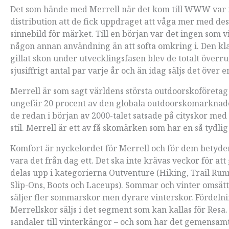
Det som hände med Merrell när det kom till WWW var fö
distribution att de fick uppdraget att våga mer med de
sinnebild för märket. Till en början var det ingen som v
någon annan användning än att softa omkring i. Den kl
gillat skon under utvecklingsfasen blev de totalt överr
sjusiffrigt antal par varje år och än idag säljs det över 
Merrell är som sagt världens största outdoorskoföretag
ungefär 20 procent av den globala outdoorskomarknade
de redan i början av 2000-talet satsade på cityskor me
stil. Merrell är ett av få skomärken som har en så tydlig
Komfort är nyckelordet för Merrell och för dem betyder 
vara det från dag ett. Det ska inte krävas veckor för att 
delas upp i kategorierna Outventure (Hiking, Trail Runn
Slip-Ons, Boots och Laceups). Sommar och vinter omsätt
säljer fler sommarskor men dyrare vinterskor. Fördelni
Merrellskor säljs i det segment som kan kallas för Resa.
sandaler till vinterkängor – och som har det gemensamt 