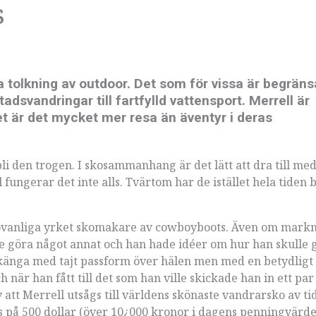
s
tolkning av outdoor. Det som för vissa är begränsat
stadsvandringar till fartfylld vattensport. Merrell är
t är det mycket mer resa än äventyr i deras
i den trogen. I skosammanhang är det lätt att dra till me
 fungerar det inte alls. Tvärtom har de istället hela tiden
 ovanliga yrket skomakare av cowboyboots. Även om mark
lle göra något annat och han hade idéer om hur han skulle 
känga med tajt passform över hälen men med en betydligt
när han fått till det som han ville skickade han in ett par 
 att Merrell utsågs till världens skönaste vandrarsko av t
s på 500 dollar (över 10¿000 kronor i dagens penningvärde