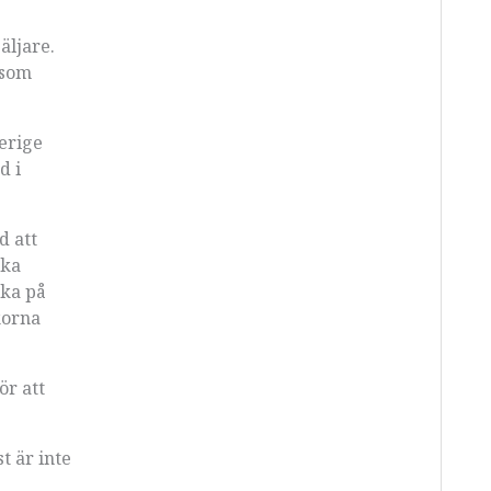
äljare.
 som
erige
d i
d att
öka
lka på
korna
ör att
t är inte