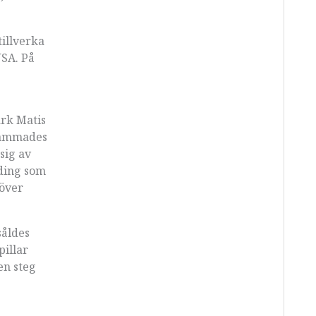
tillverka
USA. På
ark Matis
sammades
sig av
ding som
 över
såldes
illar
en steg