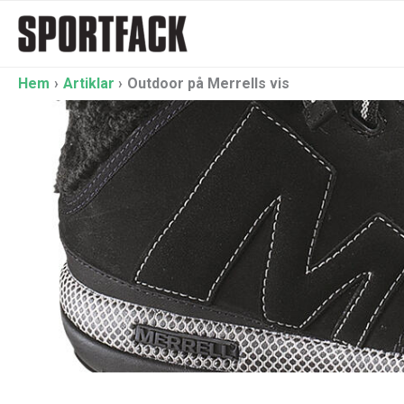
Hoppa
till
innehåll
Hem
Artiklar
Outdoor på Merrells vis