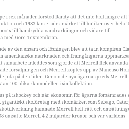
e i sex månader förstod Randy att det inte höll längre att 
oduktion och 1983 lanserades märket till butiker över hela 
oots till handsydda vandrarkängor och vidare till
orna med Gore-Texmembran.
ade av den ensam och lösningen blev att ta in kompisen Cl
på den amerikanska marknaden och framgångarna uppmärk
Ett samarbete inleddes som gjorde att Merrell fick använda 
ade försäljningen och Merrell köptes upp av Mancuso Hol
de Jofa på den tiden. Genom de nya ägarna spreds Merrell
tan 100 olika skomodeller i sin kollektion.
kus på ishockey och när ekonomin för ägarna försämrades 
t gigantiskt skoföretag med skomärken som Sebago, Caterp
kotillverkning hamnade Merrell helt rätt och omsättning
 2008 omsatte Merrell 4,2 miljarder kronor och var världens