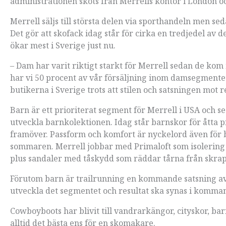
administrationen sköts från Merrells kontor i London o
Merrell säljs till största delen via sporthandeln men s
Det gör att skofack idag står för cirka en tredjedel av
ökar mest i Sverige just nu.
– Dam har varit riktigt starkt för Merrell sedan de ko
har vi 50 procent av vår försäljning inom damsegmentet
butikerna i Sverige trots att stilen och satsningen mot
Barn är ett prioriterat segment för Merrell i USA och s
utveckla barnkolektionen. Idag står barnskor för åtta p
framöver. Passform och komfort är nyckelord även för
sommaren. Merrell jobbar med Primaloft som isolering
plus sandaler med tåskydd som räddar tårna från skraps
Förutom barn är trailrunning en kommande satsning av 
utveckla det segmentet och resultat ska synas i komman
Cowboyboots har blivit till vandrarkängor, cityskor, barn
alltid det bästa ens för en skomakare.