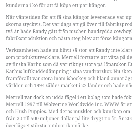
kunderna i kö för att få köpa ett par kängor.
När väntetiden för att få sina kängor levererade var upp
skorna styckvis. Det var dags att gå över till fabrikspr
två år hade Randy gått från nischen handsydda cowboyb
fabriksproduktion och nästa steg blev att förse käng
Verksamheten hade nu blivit så stor att Randy inte klar
som produktutvecklare. Merrell fortsatte att växa 
av finska Karhu som då var riktigt stora på löparskor. 
Karhus luftkuddedämpning i sina vandrarskor. Nu sken
framförallt var stora inom ishockey och bland annat äg
världen och 1994 såldes märket i 22 länder och hade näs
Merrell var dock en udda fågel i ett bolag som hade fo
Merrell 1997 till Wolverine Worldwide Inc. WWW är et
och Hush Puppies. Med deras muskler och kunskap om s
från 30 till 500 miljoner dollar på lite drygt tio år. År
överlägset största outdoorskomärke.