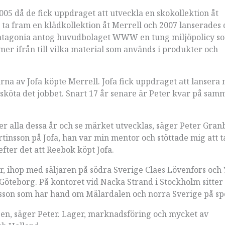
005 då de fick uppdraget att utveckla en skokollektion åt
 ta fram en klädkollektion åt Merrell och 2007 lanserades 
 Patagonia antog huvudbolaget WWW en tung miljöpolicy s
er ifrån till vilka material som används i produkter och
arna av Jofa köpte Merrell. Jofa fick uppdraget att lansera 
 sköta det jobbet. Snart 17 år senare är Peter kvar på sam
der alla dessa år och se märket utvecklas, säger Peter Gra
artinsson på Jofa, han var min mentor och stöttade mig att t
efter det att Reebok köpt Jofa.
er, ihop med säljaren på södra Sverige Claes Lövenfors och
r Göteborg. På kontoret vid Nacka Strand i Stockholm sitte
sson som har hand om Mälardalen och norra Sverige på sp
ngen, säger Peter. Lager, marknadsföring och mycket av