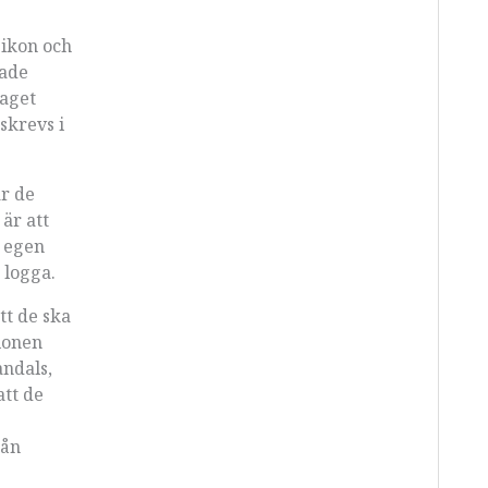
 ikon och
hade
taget
skrevs i
ar de
är att
t egen
 logga.
tt de ska
tionen
andals,
att de
rån
g