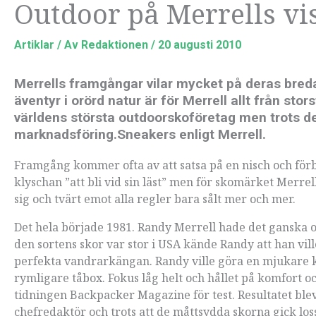
Outdoor på Merrells vi
Artiklar
/ Av
Redaktionen
/
20 augusti 2010
Merrells framgångar vilar mycket på deras breda 
äventyr i orörd natur är för Merrell allt från stor
världens största outdoorskoföretag men trots de
marknadsföring.Sneakers enligt Merrell.
Framgång kommer ofta av att satsa på en nisch och förbl
klyschan ”att bli vid sin läst” men för skomärket Merrell
sig och tvärt emot alla regler bara sålt mer och mer.
Det hela började 1981. Randy Merrell hade det ganska
den sortens skor var stor i USA kände Randy att han vi
perfekta vandrarkängan. Randy ville göra en mjukare 
rymligare tåbox. Fokus låg helt och hållet på komfort och 
tidningen Backpacker Magazine för test. Resultatet blev
chefredaktör och trots att de måttsydda skorna gick los