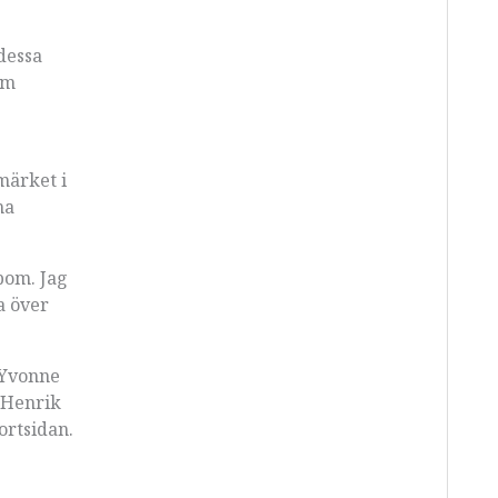
dessa
om
märket i
ma
nbom. Jag
a över
 Yvonne
r Henrik
ortsidan.