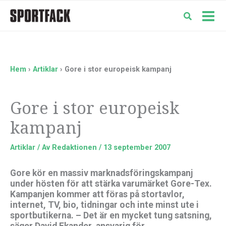
Hoppa
till
Mai
innehåll
Men
Hem
Artiklar
Gore i stor europeisk kampanj
Gore i stor europeisk
kampanj
Artiklar
/ Av
Redaktionen
/
13 september 2007
Gore kör en massiv marknadsföringskampanj
under hösten för att stärka varumärket Gore-Tex.
Kampanjen kommer att föras på stortavlor,
internet, TV, bio, tidningar och inte minst ute i
sportbutikerna. – Det är en mycket tung satsning,
säger David Ekander, ansvarig för