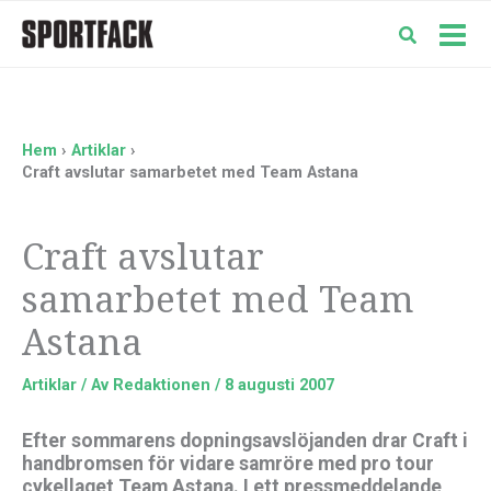
Hoppa
till
Mai
innehåll
Men
Hem
Artiklar
Craft avslutar samarbetet med Team Astana
Craft avslutar
samarbetet med Team
Astana
Artiklar
/ Av
Redaktionen
/
8 augusti 2007
Efter sommarens dopningsavslöjanden drar Craft i
handbromsen för vidare samröre med pro tour
cykellaget Team Astana. I ett pressmeddelande