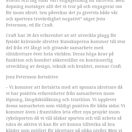
dopning motsäger allt det vi tror på och engagerar oss
för inom idrott. Sen påverkar det ju givetvis både vår
och sportens trovärdighet negativt” säger Jens
Petersson, vd för Craft.
Craft har 30 års erfarenhet av att utveckla plagg för
fysiskt krävande idrotter. Kunskaperna kommer till stor
del från ett långt och givande samarbete med
elitidrottare över hela världen. Deras höga krav på
funktion och komfort säkerställer en kontinuerlig
utveckling av design, teknik och kvalitet, menar Craft.
Jens Petersson fortsätter:
– Vi kommer att fortsätta med att sponsra idrottare då
vi har positiva erfarenheter från samarbeten inom
löpning, längdskidåkning och triathlon. Vi upplever
dessa samarbeten som väldigt positiva för båda sidor. Vi
kommer även i framtiden leta efter nya projekt inom
cykelsporten då vi vill älskar sporten och vill arbeta så
nära de aktiva vi kan för att kunna tillverka så bra
kläder som möjligt för idrottare på olika nivåer. Men vi