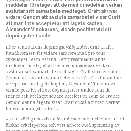
meddelar företaget att de med omedelbar verkan
avslutar sitt samarbete med laget. Craft skriver
vidare: Genom att avsluta samarbetet visar Craft
att man inte accepterar att lagets kapten,
Alexander Vinokurovs, visade positivt vid ett
dopningstest under…
Efter sommarens dopningsavslöjanden drar Craft i
handbromsen för vidare samröre med pro tour
cykellaget Team Astana. I ett pressmeddelande
meddelar företaget att de med omedelbar verkan
avslutar sitt samarbete med laget. Craft skriver vidare:
Genom att avsluta samarbetet visar Craft att man inte
accepterar att lagets kapten, Alexander Vinokurovs,
visade positivt vid ett dopningstest under Tour de
France och att laget senare uteslöts ur Tour de France.
Genom denna åtgärd visar Craft också att man verkar
för en dopningsfri idrott.
– Vi är väldigt besvikna över de senaste incidenterna. Vi
älskar cykelsporten och vårt arbete med sponsring av
atleter och lag visar vårt engagemang för idrotten. Men