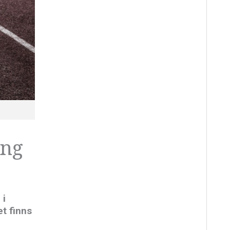
ong
 i
et finns