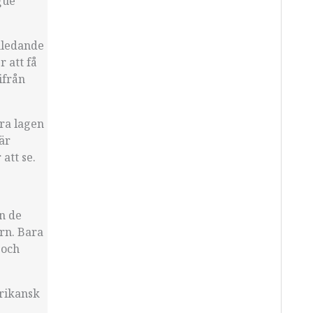
gue
inledande
 att få
ifrån
ra lagen
är
att se.
n de
ern. Bara
 och
erikansk