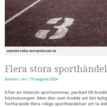
ANNONS FRÅN ODDSBONUSAR.SE
Flera stora sporthände
Annons
/ Av
/
19 augusti 2024
Efter en intensiv sportsommar, packad till bredd
höstsäsongen. Men den som trodde att det kyligar
fortfarande flera roliga sporthändelser att ta del