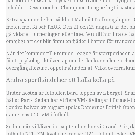
har fotbollsälskarna mycket att se fram emot – nylige
inleddes. Dessutom har Champions League lagt i nästa v
Extra spännande har så klart Malmö FF:s framgångar i Ch
möten mot Kí och PAOK. Den 21 och 25 augusti är det p
gå vidare i turneringen eller inte. Sett till hur bra de
omöjligt att det blir ännu en fjäder i hatten för tränare
När det kommer till Premier League är startperioden a
få ett psykologiskt övertag om de ska kunna ha en chans
övergångsfönstret öppet månaden ut. Vilka överraskning
Andra sporthändelser att hålla kolla på
Under hösten är fotbollen bara toppen av isberget. Sn
hålls i Paris. Sedan har vi flera VM-tävlingar i formel-
i andra halvan av augusti spelas Damernas British Open 
damernas U20-VM i fotboll.
Sedan, när vi kliver in i september, har vi Grand Prix
fotboll i NFL, EM-kval i herrarnas U21 i fotboll, cykel-