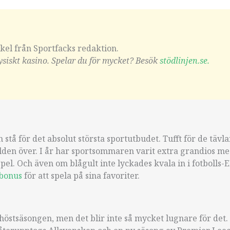
ikel från Sportfacks redaktion.
fysiskt kasino. Spelar du för mycket? Besök
stödlinjen.se.
tå för det absolut största sportutbudet. Tufft för de tävla
lden över. I år har sportsommaren varit extra grandios m
spel. Och även om blågult inte lyckades kvala in i fotbolls-
 bonus
för att spela på sina favoriter.
 höstsäsongen, men det blir inte så mycket lugnare för det. 