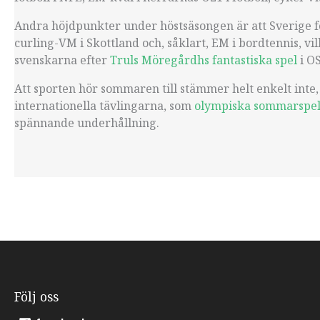
Andra höjdpunkter under höstsäsongen är att Sverige fo
curling-VM i Skottland och, såklart, EM i bordtennis, vi
svenskarna efter
Truls Möregårdhs fantastiska spel
i OS
Att sporten hör sommaren till stämmer helt enkelt inte, 
internationella tävlingarna, som
olympiska sommarspe
spännande underhållning.
Följ oss