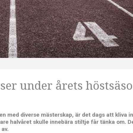
lser under årets höstsäs
en med diverse mästerskap, är det dags att kliva in
e halvåret skulle innebära stiltje får tänka om. D
 av.