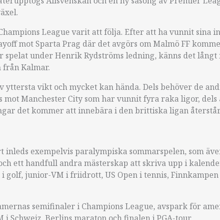
n återupptogs Allsvenskan och en ny säsong av Premier Lea
äxel.
ampions League varit att följa. Efter att ha vunnit sina 
layoff mot Sparta Prag där det avgörs om Malmö FF kommer
 har spelat under Henrik Rydströms ledning, känns det långt 
n från Kalmar.
v yttersta vikt och mycket kan hända. Dels behöver de and
 mot Manchester City som har vunnit fyra raka ligor, dels 
ar det kommer att innebära i den brittiska ligan återstår 
art inleds exempelvis paralympiska sommarspelen, som äve
1 och ett handfull andra mästerskap att skriva upp i kalend
i golf, junior-VM i friidrott, US Open i tennis, Finnkampen
, damernas semifinaler i Champions League, avspark för am
VM i Schweiz, Berlins maraton och finalen i PGA-tour.