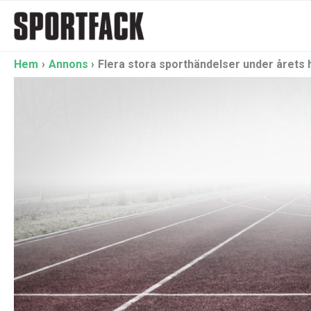
Hoppa
till
innehåll
Hem
Annons
Flera stora sporthändelser under årets