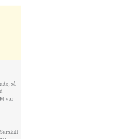
nde, så
ed
EM var
Särskilt