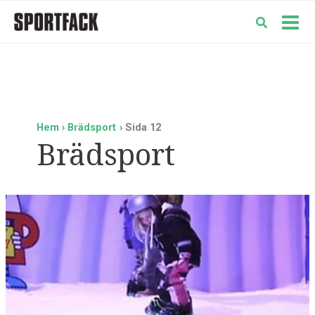
Hoppa
till
Mai
innehåll
Men
Hem
Brädsport
Sida 12
Brädsport