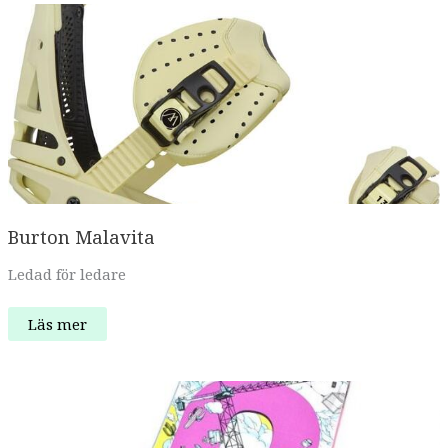
Burton Malavita
Ledad för ledare
Burton
Läs mer
Malavita