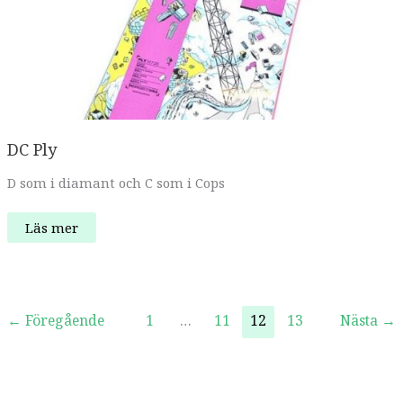
DC Ply
D som i diamant och C som i Cops
DC
Läs mer
Ply
←
Föregående
1
…
11
12
13
Nästa
→