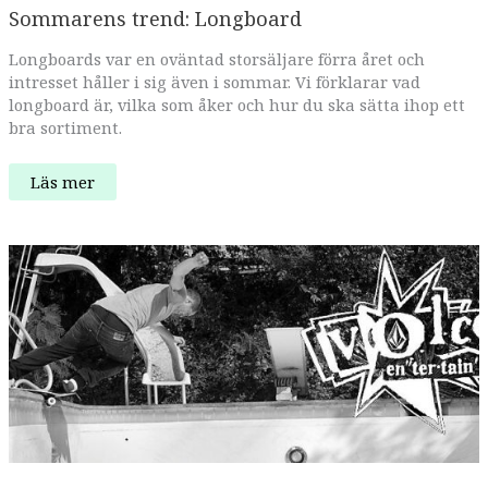
Sommarens trend: Longboard
Longboards var en oväntad storsäljare förra året och
intresset håller i sig även i sommar. Vi förklarar vad
longboard är, vilka som åker och hur du ska sätta ihop ett
bra sortiment.
Sommarens
Läs mer
trend:
Longboard