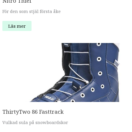
Nitro Thief
För den som stjäl första åke
Nitro
Läs mer
Thief
ThirtyTwo 86 Fasttrack
Vulkad sula på snowboardskor