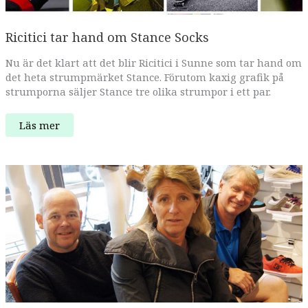
Ricitici tar hand om Stance Socks
Nu är det klart att det blir Ricitici i Sunne som tar hand om
det heta strumpmärket Stance. Förutom kaxig grafik på
strumporna säljer Stance tre olika strumpor i ett par.
Ricitici
Läs mer
tar
hand
om
Stance
Socks