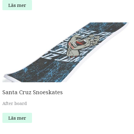
ThirtyTwo
Läs mer
86
Fasttrack
Santa Cruz Snoeskates
After board
Santa
Läs mer
Cruz
Snoeskates