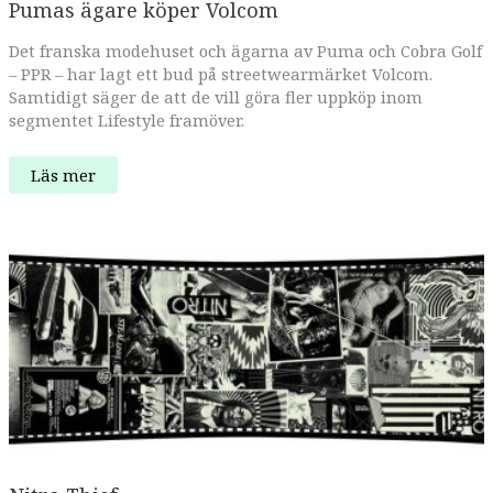
Pumas ägare köper Volcom
Det franska modehuset och ägarna av Puma och Cobra Golf
– PPR – har lagt ett bud på streetwearmärket Volcom.
Samtidigt säger de att de vill göra fler uppköp inom
segmentet Lifestyle framöver.
Pumas
Läs mer
ägare
köper
Volcom