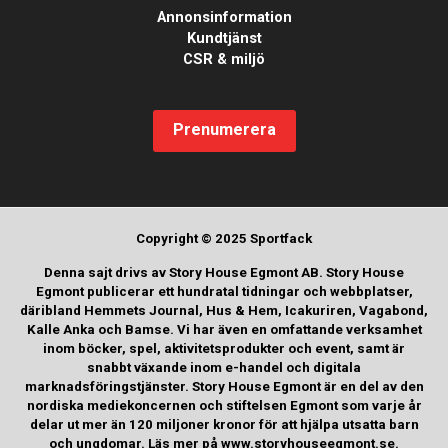
Annonsinformation
Kundtjänst
CSR & miljö
Prenumerera
Copyright © 2025 Sportfack
Denna sajt drivs av Story House Egmont AB. Story House
Egmont publicerar ett hundratal tidningar och webbplatser,
däribland Hemmets Journal, Hus & Hem, Icakuriren, Vagabond,
Kalle Anka och Bamse. Vi har även en omfattande verksamhet
inom böcker, spel, aktivitetsprodukter och event, samt är
snabbt växande inom e-handel och digitala
marknadsföringstjänster. Story House Egmont är en del av den
nordiska mediekoncernen och stiftelsen Egmont som varje år
delar ut mer än 120 miljoner kronor för att hjälpa utsatta barn
och ungdomar. Läs mer på www.storyhouseegmont.se.