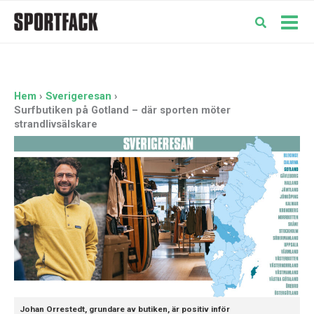
Hoppa
till
Mai
innehåll
Men
Hem
Sverigeresan
Surfbutiken på Gotland – där sporten möter
strandlivsälskare
Johan Orrestedt, grundare av butiken, är positiv inför