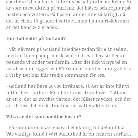
sporten. Och då har vi inte ens börjat prata om kylan. Vi
är som mest aktiva på surf när det blåser och regnar på
hösten och vintern. På hösten är det inte så farligt, då
det är cirka 10 grader i vattnet, men i januari–februari
är det kanske 2 grader…
Hur föll valet på Gotland?
– Vår närvaro på Gotland inleddes redan för 8 år sedan,
med en liten popup-butik som vi drev i flera år. Sedan
pausade vi under pandemin. Efter det fick vi nys på en
lokal, och nu ligger vi i H10 som är en liten minigalleria
i Visby. Det här blir tredje sommaren för oss.
– Gotland har bara 60 000 invånare, så det är inte här vi
hittar flest surfare. Men här finns strandlivet. Gotland
är en ö, det är mycket vatten, det blåser mycket, och det
är till viss del en destination för vattenaktiviteter.
Vilka är det som handlar hos er?
– På sommaren ökar Visbys befolkning till det dubbla.
Vår vanliga kund i vårt surfutbud är en erfaren surfare,