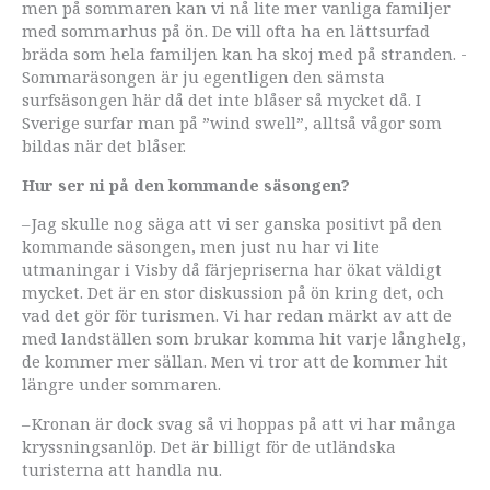
men på sommaren kan vi nå lite mer vanliga familjer
med sommarhus på ön. De vill ofta ha en lättsurfad
bräda som hela familjen kan ha skoj med på stranden. ­
Sommaräsongen är ju egentligen den sämsta
surfsäsongen här då det inte blåser så mycket då. I
Sverige surfar man på ”wind swell”, alltså vågor som
bildas när det blåser.
Hur ser ni på den kommande säsongen?
– Jag skulle nog säga att vi ser ganska positivt på den
kommande säsongen, men just nu har vi lite
utmaningar i Visby då färjepriserna har ökat väldigt
mycket. Det är en stor diskussion på ön kring det, och
vad det gör för turismen. Vi har redan märkt av att de
med landställen som brukar komma hit varje långhelg,
de kommer mer sällan. Men vi tror att de kommer hit
längre under sommaren.
– Kronan är dock svag så vi hoppas på att vi har många
kryssningsanlöp. Det är billigt för de utländska
turisterna att handla nu.