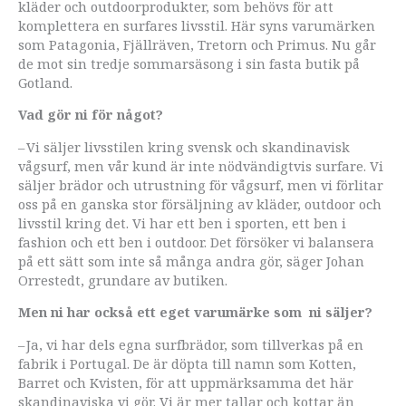
kläder och outdoorprodukter, som behövs för att
komplettera en surfares livsstil. Här syns varumärken
som Patagonia, Fjällräven, Tretorn och Primus. Nu går
de mot sin tredje sommarsäsong i sin fasta butik på
Gotland.
Vad gör ni för något?
– Vi säljer livsstilen kring svensk och skandinavisk
vågsurf, men vår kund är inte nödvändigtvis surfare. Vi
säljer brädor och utrustning för vågsurf, men vi förlitar
oss på en ganska stor försäljning av kläder, outdoor och
livsstil kring det. Vi har ett ben i sporten, ett ben i
fashion och ett ben i outdoor. Det försöker vi balansera
på ett sätt som inte så många andra gör, säger Johan
Orrestedt, ­grundare av butiken.
Men ni har också ett eget varumärke som ni säljer?
– Ja, vi har dels egna surfbrädor, som tillverkas på en
fabrik i Portugal. De är döpta till namn som Kotten,
Barret och Kvisten, för att uppmärksamma det här
skandinaviska vi gör. Vi är mer tallar och kottar än