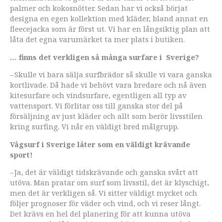
palmer och kokosnötter. Sedan har vi också börjat
designa en egen kollektion med kläder, bland annat en
fleecejacka som är först ut. Vi har en långsiktig plan att
låta det egna varu­märket ta mer plats i butiken.
… finns det verkligen så många surfare i Sverige?
– Skulle vi bara sälja surfbrädor så skulle vi vara ganska
kortlivade. Då hade vi behövt vara bredare och nå även
kitesurfare och vindsurfare, egentligen all typ av
vattensport. Vi förlitar oss till ganska stor del på
försäljning av just kläder och allt som berör livsstilen
kring surfing. Vi når en väldigt bred målgrupp.
Vågsurf i Sverige låter som en väldigt krävande
sport!
– Ja, det är väldigt tidskrävande och ganska svårt att
utöva. Man pratar om surf som livsstil, det är klyschigt,
men det är verkligen så. Vi sitter väldigt mycket och
följer prognoser för väder och vind, och vi reser långt.
Det krävs en hel del planering för att kunna utöva