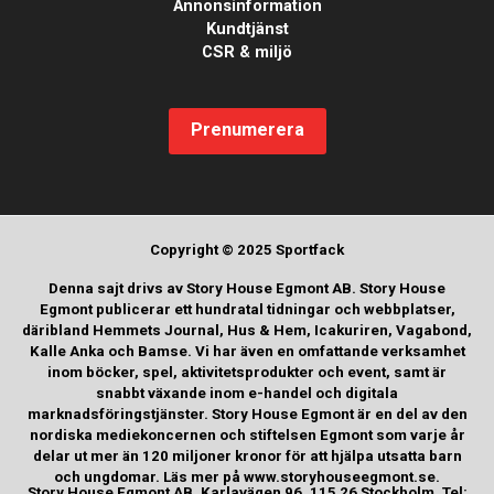
Annonsinformation
Kundtjänst
CSR & miljö
Prenumerera
Copyright © 2025 Sportfack
Denna sajt drivs av Story House Egmont AB. Story House
Egmont publicerar ett hundratal tidningar och webbplatser,
däribland Hemmets Journal, Hus & Hem, Icakuriren, Vagabond,
Kalle Anka och Bamse. Vi har även en omfattande verksamhet
inom böcker, spel, aktivitetsprodukter och event, samt är
snabbt växande inom e-handel och digitala
marknadsföringstjänster. Story House Egmont är en del av den
nordiska mediekoncernen och stiftelsen Egmont som varje år
delar ut mer än 120 miljoner kronor för att hjälpa utsatta barn
och ungdomar. Läs mer på www.storyhouseegmont.se.
Story House Egmont AB, Karlavägen 96, 115 26 Stockholm, Tel: