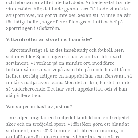
och februari är alltid lite halvdöda. Vi hade velat ha lite
vinterväder här, det hade gynnat oss. Då hade vi märkt
av sportlovet, nu gör vi inte det. Sedan vill vi inte ha vår
för tidigt heller, säger Peter Blomgren, butikschef på
Sportringen i Olofström.
Vilka idrotter är störst i ert område?
– Idrottsmässigt så är det innebandy och fotboll. Men
sedan vi blev Sportringen så har vi ändrat lite i vårt
sortiment. Vi verkar på en mindre ort, med färre
butiker så nu satsar vi på även lite på mode för att få en
helhet. Det låg tidigare en Kappahl här som försvann, så
nu får vi sälja även jeans. Men det är bra, för det är inte
så väderberoende. Det har varit uppskattat, och vi kan
stå på flera ben.
Vad säljer ni bäst av just nu?
– Vi säljer ungefär en tredjedel konfektion, en tredjedel
skor och en tredjedel sport. Vi försöker göra ett blandat
sortiment, men 2023 kommer att bli en utmaning för
att hålla omsättningen uppe. Vi har inte sett några