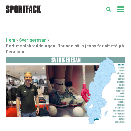
Hoppa
till
Mai
innehåll
Men
Hem
Sverigeresan
Sortimentsbreddningen: Började sälja jeans för att stå på
flera ben