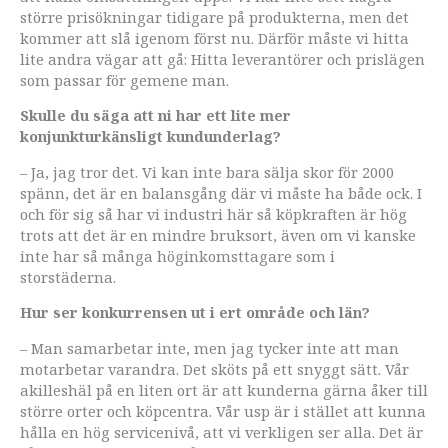
större prisökningar tidigare på produkterna, men det
kommer att slå igenom först nu. Därför måste vi hitta
lite andra vägar att gå: Hitta leverantörer och prislägen
som passar för gemene man.
Skulle du säga att ni har ett lite mer
konjunkturkänsligt kundunderlag?
– Ja, jag tror det. Vi kan inte bara sälja skor för 2000
spänn, det är en balansgång där vi måste ha både ock. I
och för sig så har vi industri här så köpkraften är hög
trots att det är en mindre bruksort, även om vi kanske
inte har så många höginkomsttagare som i
storstäderna.
Hur ser konkurrensen ut i ert område och län?
– Man samarbetar inte, men jag tycker inte att man
motarbetar varandra. Det sköts på ett snyggt sätt. Vår
akilleshäl på en liten ort är att kunderna gärna åker till
större orter och köpcentra. Vår usp är i stället att kunna
hålla en hög servicenivå, att vi verkligen ser alla. Det är