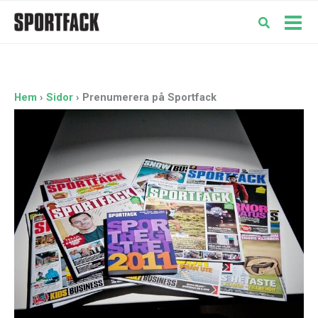
Hoppa
till
Mai
innehåll
Men
Hem
Sidor
Prenumerera på Sportfack