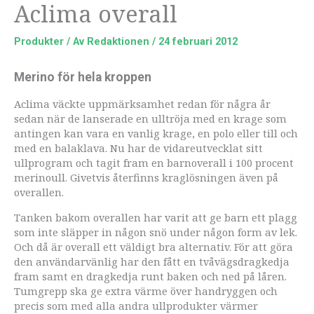
Aclima overall
Produkter
/ Av
Redaktionen
/
24 februari 2012
Merino för hela kroppen
Aclima väckte uppmärksamhet redan för några år
sedan när de lanserade en ulltröja med en krage som
antingen kan vara en vanlig krage, en polo eller till och
med en balaklava. Nu har de vidareutvecklat sitt
ullprogram och tagit fram en barnoverall i 100 procent
merinoull. Givetvis återfinns kraglösningen även på
overallen.
Tanken bakom overallen har varit att ge barn ett plagg
som inte släpper in någon snö under någon form av lek.
Och då är overall ett väldigt bra alternativ. För att göra
den användarvänlig har den fått en tvåvägsdragkedja
fram samt en dragkedja runt baken och ned på låren.
Tumgrepp ska ge extra värme över handryggen och
precis som med alla andra ullprodukter värmer