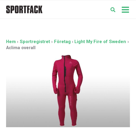
Hoppa
till
Mai
innehåll
Men
Hem
Sportregistret
Företag
Light My Fire of Sweden
Aclima overall