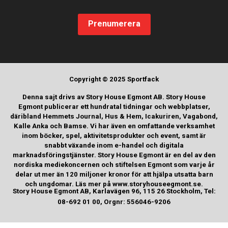
Prenumerera
Copyright © 2025 Sportfack
Denna sajt drivs av Story House Egmont AB. Story House
Egmont publicerar ett hundratal tidningar och webbplatser,
däribland Hemmets Journal, Hus & Hem, Icakuriren, Vagabond,
Kalle Anka och Bamse. Vi har även en omfattande verksamhet
inom böcker, spel, aktivitetsprodukter och event, samt är
snabbt växande inom e-handel och digitala
marknadsföringstjänster. Story House Egmont är en del av den
nordiska mediekoncernen och stiftelsen Egmont som varje år
delar ut mer än 120 miljoner kronor för att hjälpa utsatta barn
och ungdomar. Läs mer på www.storyhouseegmont.se.
Story House Egmont AB, Karlavägen 96, 115 26 Stockholm, Tel:
08-692 01 00, Orgnr: 556046-9206