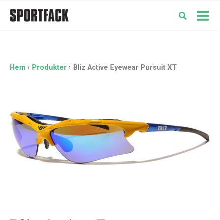
Hoppa
till
Mai
innehåll
Men
Hem
Produkter
Bliz Active Eyewear Pursuit XT