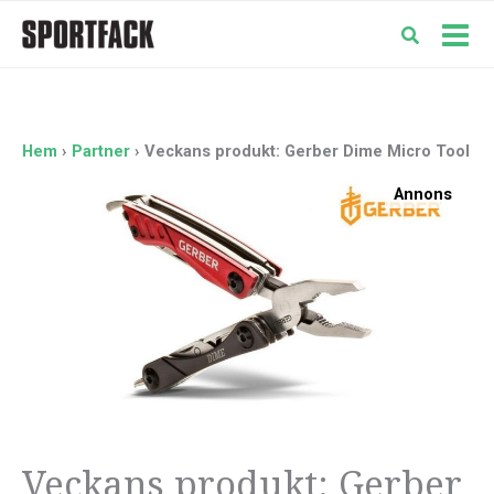
Hoppa
till
Mai
innehåll
Men
Hem
Partner
Veckans produkt: Gerber Dime Micro Tool
Annons
Veckans produkt: Gerber